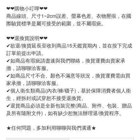
❤❤購物小叮嚀❤❤
商品線頭、尺寸1~2cm誤差、螢幕色差、衣物壓痕，在國
際驗貨標準是屬可接受的範圍，並不屬瑕疵。
❤❤退換貨說明❤❤
✔欲退/換貨延長至收到商品15天鑑賞期內，並在按下完成
訂單前提出申請。
✔如商品有瑕疵請盡速與我們聯絡，換貨運費由賣家承
擔，請聊聊洽客服。
✔如商品尺寸不合、顏色不滿意等狀況，換貨運費需由買
家承擔，請聊聊洽客服。
✔個人衛生類商品(內衣/褲/襪子)，基於保障消費者個人衛
生，經拆封或試穿恕不接受退換貨。
✔退貨商品必須是全新包裝完整(商品、附件、包裝、贈品
及所有隨附文件)，如有缺少恕無法辦理退/換貨程序。
★任何問題，多加利用聊聊與我們溝通★