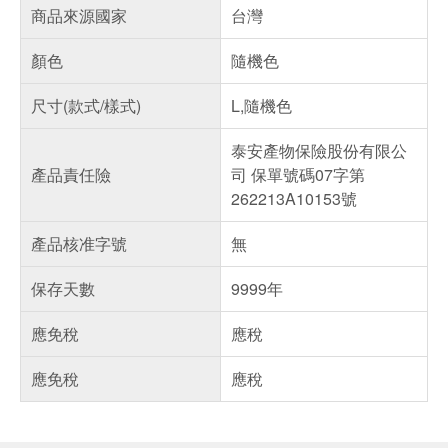
商品來源國家
台灣
顏色
隨機色
尺寸(款式/樣式)
L,隨機色
泰安產物保險股份有限公
產品責任險
司 保單號碼07字第
262213A10153號
產品核准字號
無
保存天數
9999年
應免稅
應稅
應免稅
應稅
偏遠地區配送