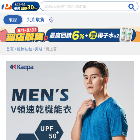
宅配
到店取貨
首頁
/ 服飾鞋包
/ 男裝
/ 男上著