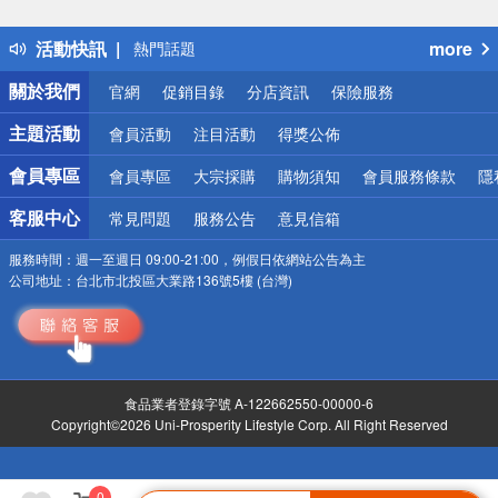
詐騙網頁！請小心！
得獎公告
活動快訊
more
熱門話題
銀行優惠
關於我們
官網
促銷目錄
分店資訊
保險服務
偏遠地區配送
詐騙網頁！請小心！
主題活動
會員活動
注目活動
得獎公佈
會員專區
會員專區
大宗採購
購物須知
會員服務條款
隱
客服中心
常見問題
服務公告
意見信箱
服務時間：
週一至週日 09:00-21:00，例假日依網站公告為主
公司地址：
台北市北投區大業路136號5樓 (台灣)
食品業者登錄字號 A-122662550-00000-6
Copyright©2026 Uni-Prosperity Lifestyle Corp. All Right Reserved
0