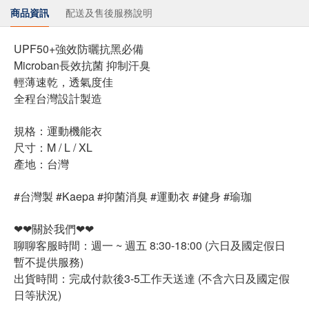
商品資訊
配送及售後服務說明
UPF50+強效防曬抗黑必備
Microban長效抗菌 抑制汗臭
輕薄速乾，透氣度佳
全程台灣設計製造
規格：運動機能衣
尺寸：M / L / XL
產地：台灣
#台灣製 #Kaepa #抑菌消臭 #運動衣 #健身 #瑜珈
❤❤關於我們❤❤
聊聊客服時間：週一 ~ 週五 8:30-18:00 (六日及國定假日
暫不提供服務)
出貨時間：完成付款後3-5工作天送達 (不含六日及國定假
日等狀況)