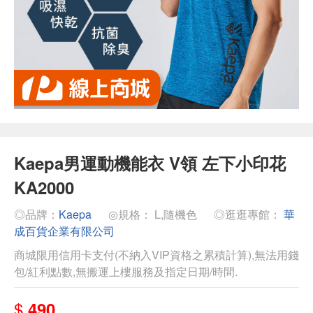
Kaepa男運動機能衣 V領 左下小印花
KA2000
◎品牌：
Kaepa
◎規格： L,隨機色
◎逛逛專館：
華
成百貨企業有限公司
商城限用信用卡支付(不納入VIP資格之累積計算),無法用錢
包/紅利點數,無搬運上樓服務及指定日期/時間.
$
490