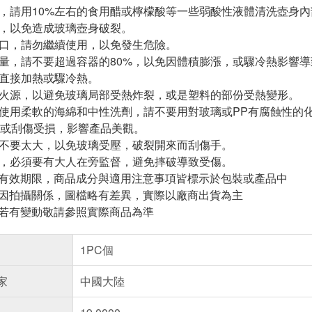
時，請用10%左右的食用醋或檸檬酸等一些弱酸性液體清洗壺身
放，以免造成玻璃壺身破裂。
缺口，請勿繼續使用，以免發生危險。
容量，請不要超過容器的80%，以免因體積膨漲，或驟冷熱影響
品直接加熱或驟冷熱。
近火源，以避免玻璃局部受熱炸裂，或是塑料的部份受熱變形。
請使用柔軟的海綿和中性洗劑，請不要用對玻璃或PP有腐蝕性的
或刮傷受損，影響產品美觀。
道不要太大，以免玻璃受壓，破裂開來而刮傷手。
時，必須要有大人在旁監督，避免摔破導致受傷。
與有效期限，商品成分與適用注意事項皆標示於包裝或產品中
頁因拍攝關係，圖檔略有差異，實際以廠商出貨為主
案若有變動敬請參照實際商品為準
1PC個
家
中國大陸