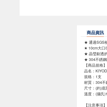
商品資訊
★ 通過SG
★ 10cm大
★ 晶瑩剔透
★ 304不
【商品規格】
品名：KIYO
規格：1支
材質：304
尺寸：(約)底部
溫度：(攝氏)
【注意事項】