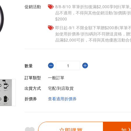
促銷活動
8/8-8/10 單筆折扣後滿$2,000享9折(單
品不適用，不得與其他促銷活動/加價購/折
$2000
即日起-9/1 不限金額下單贈$200券(單
如使用折價券/折扣碼則不符贈送資格，
品滿$2,000可折，不得與其他優惠活動合
數量
訂單類型
一般訂單
出貨方式
宅配/到店取貨
折價券
查看適用折價券
立即購買
加