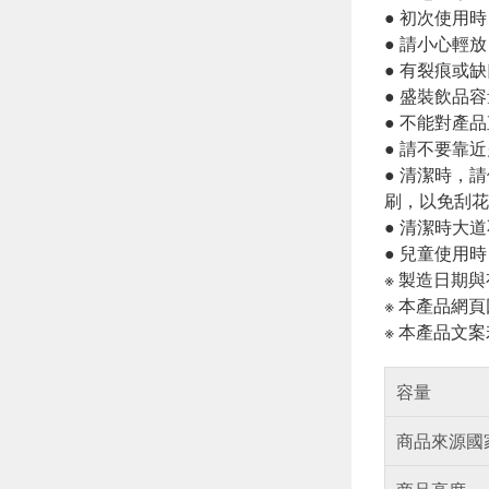
● 初次使用
● 請小心輕
● 有裂痕或
● 盛裝飲品
● 不能對產
● 請不要靠
● 清潔時，
刷，以免刮花
● 清潔時大
● 兒童使用
※ 製造日期
※ 本產品網
※ 本產品文
容量
商品來源國