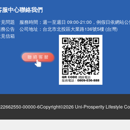
送
客服中心
聯絡我們
請小心！
常見問題
服務時間：
週一至週日 09:00-21:00，例假日依網站
服務公告
公司地址：
台北市北投區大業路136號5樓 (台灣)
意見信箱
662550-00000-6
Copyright©2026 Uni-Prosperity Lifestyle Co