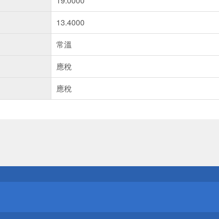
19.0000
13.4000
常溫
應稅
應稅
送
請小心！