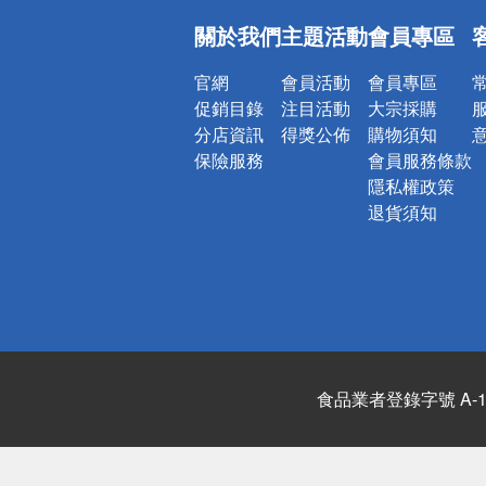
偏遠地區配
關於我們
主題活動
會員專區
詐騙網頁！
官網
會員活動
會員專區
促銷目錄
注目活動
大宗採購
分店資訊
得獎公佈
購物須知
保險服務
會員服務條款
隱私權政策
退貨須知
食品業者登錄字號 A-122