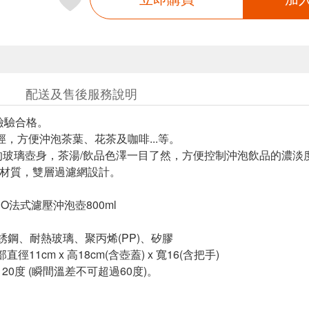
配送及售後服務說明
S檢驗合格。
口徑，方便沖泡茶葉、花茶及咖啡...等。
的玻璃壺身，茶湯/飲品色澤一目了然，方便控制沖泡飲品的濃淡
銹鋼材質，雙層過濾網設計。
DO法式濾壓沖泡壺800ml
不銹鋼、耐熱玻璃、聚丙烯(PP)、矽膠
直徑11cm x 高18cm(含壺蓋) x 寬16(含把手)
120度 (瞬間溫差不可超過60度)。