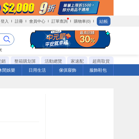
結帳
登入
註冊
會員中心
訂單查詢
購物車(0)
米
促銷
整箱購划算
活動總覽
家速配
超商取貨
休閒娛樂
日用生活
傢俱寢飾
服飾鞋包