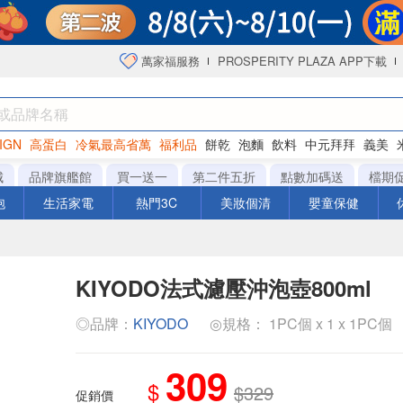
萬家福服務
PROSPERITY PLAZA APP下載
IGN
高蛋白
冷氣最高省萬
福利品
餅乾
泡麵
飲料
中元拜拜
義美
海苔
城
品牌旗艦館
買一送一
第二件五折
點數加碼送
檔期
泡
生活家電
熱門3C
美妝個清
嬰童保健
KIYODO法式濾壓沖泡壺800ml
◎品牌：
KIYODO
◎規格： 1PC個 x 1 x 1PC個
309
$
$329
促銷價