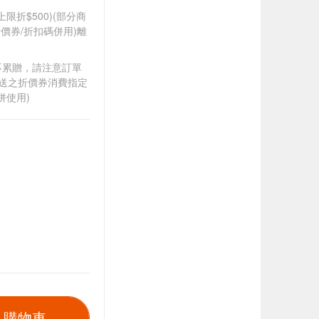
筆上限折$500)(部分商
價券/折扣碼併用)離
筆不累贈，請注意訂單
贈送之折價券消費指定
併使用)
入購物車