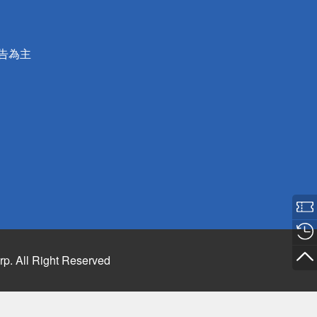
公告為主
rp. All Right Reserved