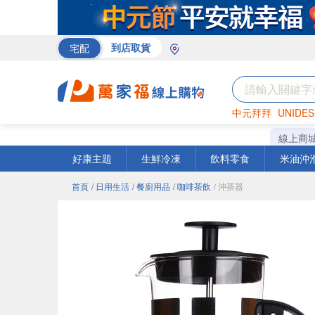
宅配
到店取貨
中元拜拜
UNIDES
巧克力
罐頭
咖啡
線上商
好康主題
生鮮冷凍
飲料零食
米油沖
首頁
/ 日用生活
/ 餐廚用品
/ 咖啡茶飲
/ 沖茶器