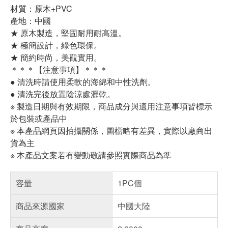
材質：原木+PVC
產地：中國
★ 原木製造，堅固耐用耐高溫。
★ 極簡設計，綠色環保。
★ 簡約時尚，美觀實用。
＊＊＊【注意事項】＊＊＊
● 清洗時請使用柔軟的海綿和中性洗劑。
● 清洗完後放置陰涼處瀝乾。
※ 製造日期與有效期限，商品成分與適用注意事項皆標示
於包裝或產品中
※ 本產品網頁因拍攝關係，圖檔略有差異，實際以廠商出
貨為主
※ 本產品文案若有變動敬請參照實際商品為準
容量
1PC個
商品來源國家
中國大陸