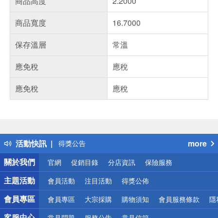
商品高度
2.2000
商品寬度
16.7000
保存溫層
常溫
應免稅
應稅
應免稅
應稅
偏遠地區配送
詐騙網頁！請小心！
得獎公告
活動快訊
more
熱門話題
銀行優惠
關於我們
官網
促銷目錄
分店資訊
保險服務
偏遠地區配送
詐騙網頁！請小心！
主題活動
會員活動
注目活動
得獎公佈
會員專區
會員專區
大宗採購
購物須知
會員服務條款
隱
客服中心
常見問題
服務公告
意見信箱