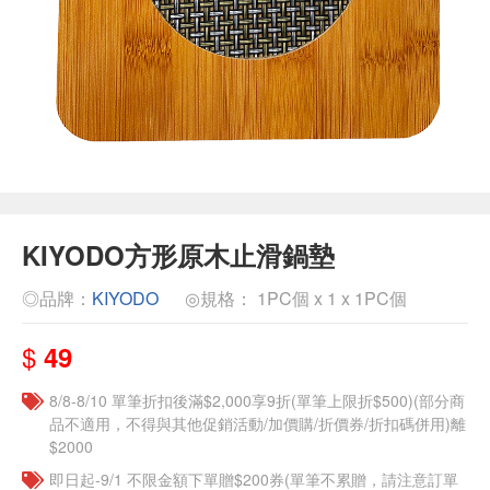
KIYODO方形原木止滑鍋墊
◎品牌：
KIYODO
◎規格： 1PC個 x 1 x 1PC個
$
49
8/8-8/10 單筆折扣後滿$2,000享9折(單筆上限折$500)(部分商
品不適用，不得與其他促銷活動/加價購/折價券/折扣碼併用)離
$2000
即日起-9/1 不限金額下單贈$200券(單筆不累贈，請注意訂單