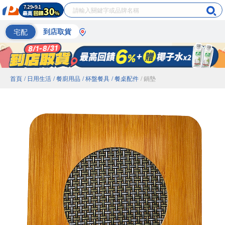
宅配
到店取貨
首頁
/ 日用生活
/ 餐廚用品
/ 杯盤餐具
/ 餐桌配件
/ 鍋墊