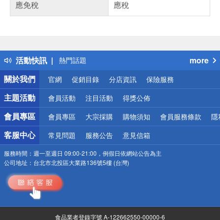
應免稅
應稅
偏遠地區配送
詐騙網頁！請小心！
得獎公告
活動快訊
more
熱門話題
銀行優惠
關於我們
官網
促銷目錄
分店資訊
保險服務
偏遠地區配送
詐騙網頁！請小心！
主題活動
會員活動
注目活動
得獎公佈
會員專區
會員專區
大宗採購
購物須知
會員服務條款
隱
客服中心
常見問題
服務公告
意見信箱
服務時間：
週一至週日 09:00-21:00，例假日依網站公告為主
公司地址：
台北市北投區大業路136號5樓 (台灣)
食品業者登錄字號 A-122662550-00000-6