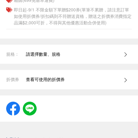
箱購(699免基本運費)
即日起-9/1 不限金額下單贈$200券(單筆不累贈，請注意訂單
如使用折價券/折扣碼則不符贈送資格，贈送之折價券消費指定
品滿$2,000可折，不得與其他優惠活動合併使用)
規格：
請選擇數量、規格
折價券
查看可使用的折價券