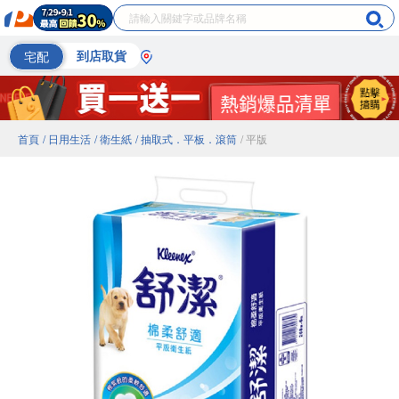
宅配
到店取貨
首頁
/ 日用生活
/ 衛生紙
/ 抽取式．平板．滾筒
/ 平版