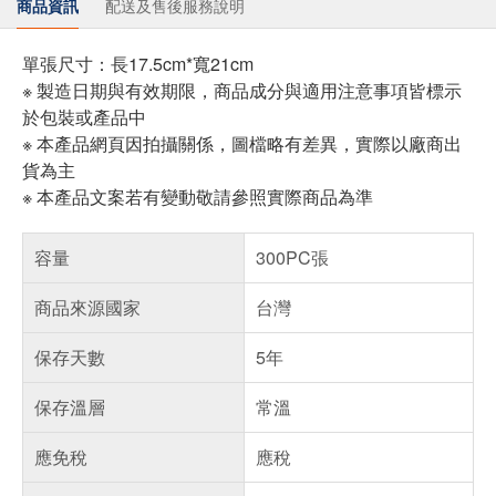
商品資訊
配送及售後服務說明
單張尺寸：長17.5cm*寬21cm
※ 製造日期與有效期限，商品成分與適用注意事項皆標示
於包裝或產品中
※ 本產品網頁因拍攝關係，圖檔略有差異，實際以廠商出
貨為主
※ 本產品文案若有變動敬請參照實際商品為準
容量
300PC張
商品來源國家
台灣
保存天數
5年
保存溫層
常溫
應免稅
應稅