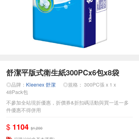
舒潔平版式衛生紙300PCx6包x8袋
◎品牌：
Kleenex 舒潔
◎規格： 300PC張 x 1 x
48Pack包
不參加全站現折優惠，折價券&折扣碼活動與買一送一多
件優惠不得併用
$
1104
$1,200