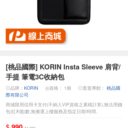
[桃品國際] KORIN Insta Sleeve 肩背/
手提 筆電3C收納包
◎品牌：
KORIN
◎規格： 1個
◎逛逛專館：
桃品國
際有限公司
商城限用信用卡支付(不納入VIP資格之累積計算),無法用錢
包/紅利點數,無搬運上樓服務及指定日期/時間.
$
990
$1,280