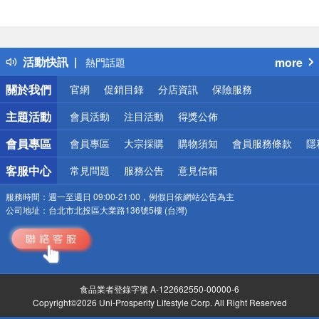
偏遠地區配送
詐騙網頁！請小心！
得獎公告
活動快訊
more
熱門話題
銀行優惠
關於我們
官網
促銷目錄
分店資訊
保險服務
偏遠地區配送
詐騙網頁！請小心！
主題活動
會員活動
注目活動
得獎公佈
會員專區
會員專區
大宗採購
購物須知
會員服務條款
隱
客服中心
常見問題
服務公告
意見信箱
服務時間：
週一至週日 09:00-21:00，例假日依網站公告為主
公司地址：
台北市北投區大業路136號5樓 (台灣)
食品業者登錄字號 A-122662550-00000-6
Copyright©2026 Uni-Prosperity Lifestyle Corp. All Right Reserved