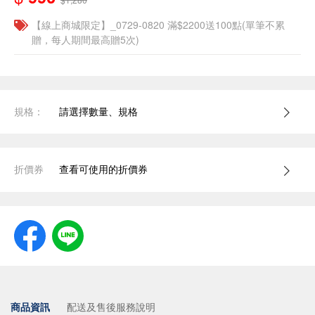
【線上商城限定】_0729-0820 滿$2200送100點(單筆不累
贈，每人期間最高贈5次)
規格：
請選擇數量、規格
折價券
查看可使用的折價券
商品資訊
配送及售後服務說明