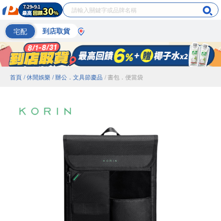
宅配
到店取貨
首頁
/ 休閒娛樂
/ 辦公．文具節慶品
/ 書包．便當袋