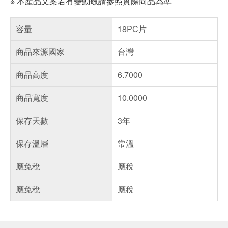
※ 本產品文案若有變動敬請參照實際商品為準
容量
18PC片
商品來源國家
台灣
商品高度
6.7000
商品寬度
10.0000
保存天數
3年
保存溫層
常溫
應免稅
應稅
應免稅
應稅
偏遠地區配送
詐騙網頁！請小心！