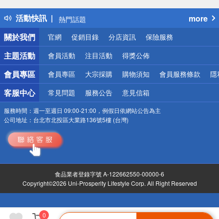
得獎公告
活動快訊
more
熱門話題
銀行優惠
關於我們
官網
促銷目錄
分店資訊
保險服務
偏遠地區配送
詐騙網頁！請小心！
主題活動
會員活動
注目活動
得獎公佈
會員專區
會員專區
大宗採購
購物須知
會員服務條款
隱
客服中心
常見問題
服務公告
意見信箱
服務時間：
週一至週日 09:00-21:00，例假日依網站公告為主
公司地址：
台北市北投區大業路136號5樓 (台灣)
食品業者登錄字號 A-122662550-00000-6
Copyright©2026 Uni-Prosperity Lifestyle Corp. All Right Reserved
0