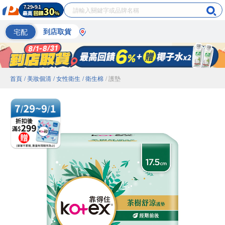
宅配
到店取貨
首頁
/ 美妝個清
/ 女性衛生
/ 衛生棉
/ 護墊