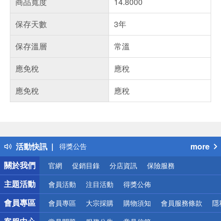
商品寬度
14.8000
保存天數
3年
保存溫層
常溫
應免稅
應稅
應免稅
應稅
偏遠地區配送
詐騙網頁！請小心！
得獎公告
活動快訊
more
熱門話題
銀行優惠
關於我們
官網
促銷目錄
分店資訊
保險服務
偏遠地區配送
詐騙網頁！請小心！
主題活動
會員活動
注目活動
得獎公佈
會員專區
會員專區
大宗採購
購物須知
會員服務條款
隱