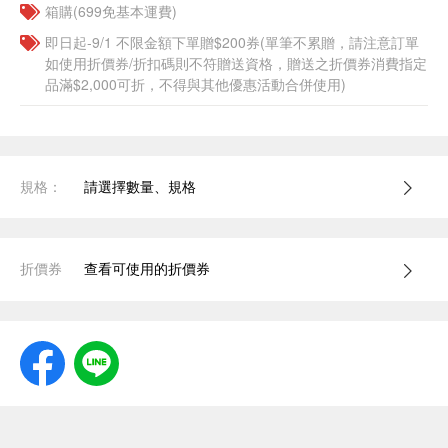
箱購(699免基本運費)
即日起-9/1 不限金額下單贈$200券(單筆不累贈，請注意訂單
如使用折價券/折扣碼則不符贈送資格，贈送之折價券消費指定
品滿$2,000可折，不得與其他優惠活動合併使用)
規格：
請選擇數量、規格
折價券
查看可使用的折價券