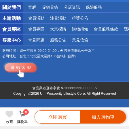
銀行優惠
關於我們
官網
促銷目錄
分店資訊
保險服務
偏遠地區配送
詐騙網頁！請小心！
主題活動
會員活動
注目活動
得獎公佈
會員專區
會員專區
大宗採購
購物須知
會員服務條款
隱
客服中心
常見問題
服務公告
意見信箱
服務時間：
週一至週日 09:00-21:00，例假日依網站公告為主
公司地址：
台北市北投區大業路136號5樓 (台灣)
食品業者登錄字號 A-122662550-00000-6
Copyright©2026 Uni-Prosperity Lifestyle Corp. All Right Reserved
0
立即購買
加入購物車
收藏
購物車