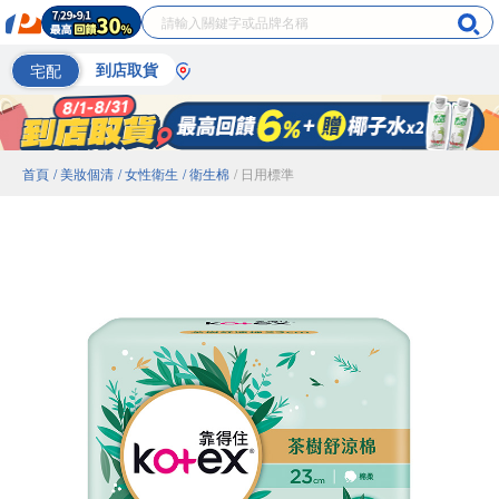
宅配
到店取貨
首頁
/ 美妝個清
/ 女性衛生
/ 衛生棉
/ 日用標準