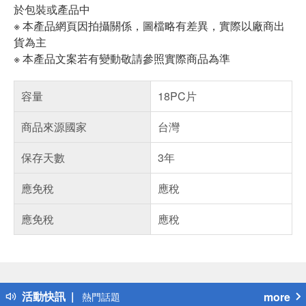
於包裝或產品中
※ 本產品網頁因拍攝關係，圖檔略有差異，實際以廠商出
貨為主
※ 本產品文案若有變動敬請參照實際商品為準
容量
18PC片
商品來源國家
台灣
保存天數
3年
應免稅
應稅
應免稅
應稅
偏遠地區配送
詐騙網頁！請小心！
得獎公告
活動快訊
more
熱門話題