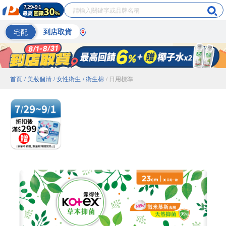
宅配
到店取貨
首頁
/ 美妝個清
/ 女性衛生
/ 衛生棉
/ 日用標準