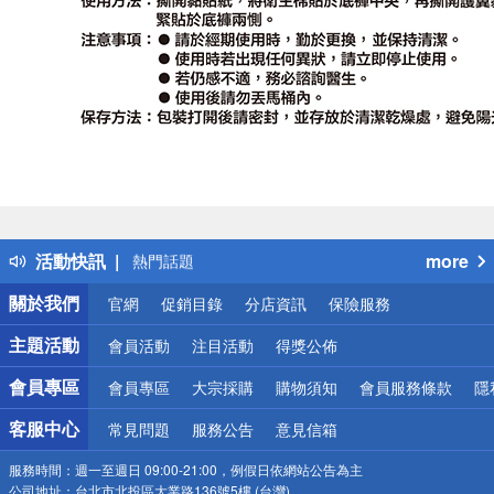
偏遠地區配送
詐騙網頁！請小心！
得獎公告
活動快訊
more
熱門話題
銀行優惠
關於我們
官網
促銷目錄
分店資訊
保險服務
偏遠地區配送
詐騙網頁！請小心！
主題活動
會員活動
注目活動
得獎公佈
會員專區
會員專區
大宗採購
購物須知
會員服務條款
隱
客服中心
常見問題
服務公告
意見信箱
服務時間：
週一至週日 09:00-21:00，例假日依網站公告為主
公司地址：
台北市北投區大業路136號5樓 (台灣)