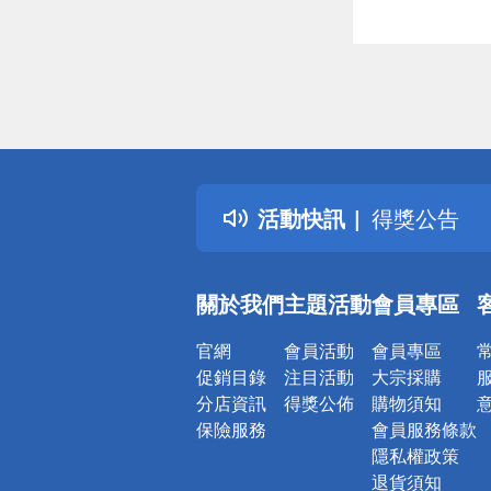
偏遠地區配
詐騙網頁！
得獎公告
活動快訊
熱門話題
銀行優惠
偏遠地區配
關於我們
主題活動
會員專區
詐騙網頁！
官網
會員活動
會員專區
促銷目錄
注目活動
大宗採購
分店資訊
得獎公佈
購物須知
保險服務
會員服務條款
隱私權政策
退貨須知