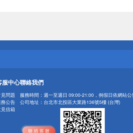
送
請小心！
送
客服中心
聯絡我們
請小心！
常見問題
服務時間：
週一至週日 09:00-21:00，例假日依網站
服務公告
公司地址：
台北市北投區大業路136號5樓 (台灣)
意見信箱