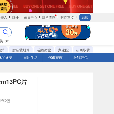
結帳
登入
註冊
會員中心
訂單查詢
購物車(0)
美
米
促銷
整箱購划算
活動總覽
家速配
超商取貨
休閒娛樂
日用生活
傢俱寢飾
服飾鞋包
m13PC片
0PC包