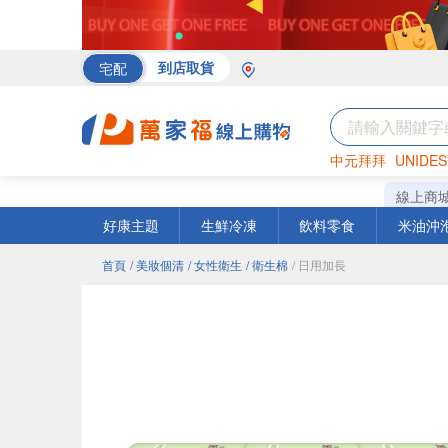
宅配
到店取貨
中元拜拜
UNIDES
海苔
巧克力
罐頭
線上商
好康主題
生鮮冷凍
飲料零食
米油沖
首頁
/ 美妝個清
/ 女性衛生
/ 衛生棉
/ 日用加長