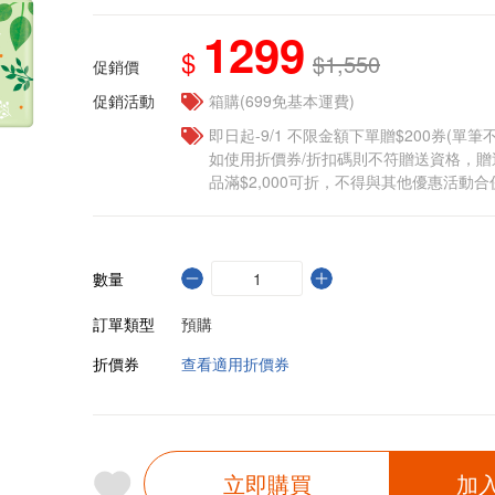
1299
$
$1,550
促銷價
促銷活動
箱購(699免基本運費)
即日起-9/1 不限金額下單贈$200券(單
如使用折價券/折扣碼則不符贈送資格，
品滿$2,000可折，不得與其他優惠活動合
數量
訂單類型
預購
折價券
查看適用折價券
立即購買
加