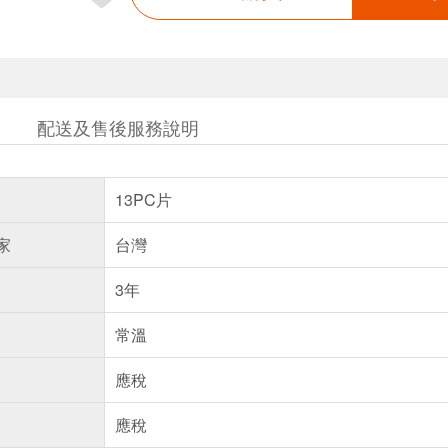
配送及售後服務說明
13PC片
家
台灣
3年
常溫
應稅
應稅