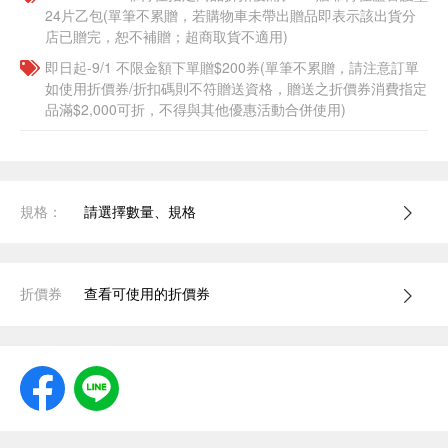
24片乙包(單筆不累贈，若購物車未帶出贈品即表示該出貨分
店已贈完，恕不補贈；超商取貨不適用)
即日起-9/1 不限金額下單贈$200券(單筆不累贈，請注意訂單
如使用折價券/折扣碼則不符贈送資格，贈送之折價券消費指定
品滿$2,000可折，不得與其他優惠活動合併使用)
規格：
請選擇數量、規格
折價券
查看可使用的折價券