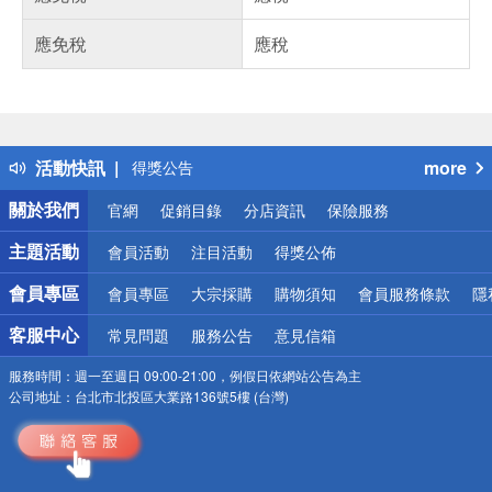
應免稅
應稅
偏遠地區配送
詐騙網頁！請小心！
得獎公告
活動快訊
more
熱門話題
銀行優惠
關於我們
官網
促銷目錄
分店資訊
保險服務
偏遠地區配送
詐騙網頁！請小心！
主題活動
會員活動
注目活動
得獎公佈
會員專區
會員專區
大宗採購
購物須知
會員服務條款
隱
客服中心
常見問題
服務公告
意見信箱
服務時間：
週一至週日 09:00-21:00，例假日依網站公告為主
公司地址：
台北市北投區大業路136號5樓 (台灣)