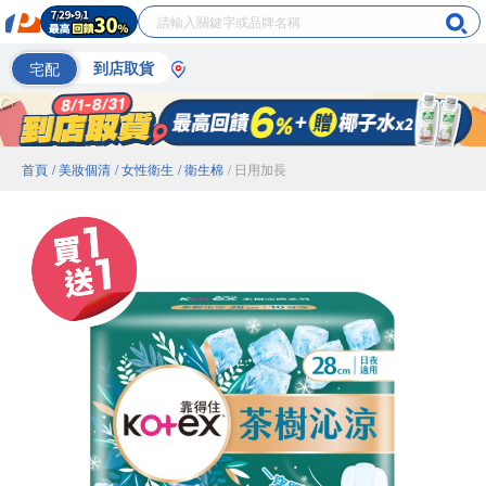
宅配
到店取貨
首頁
/ 美妝個清
/ 女性衛生
/ 衛生棉
/ 日用加長