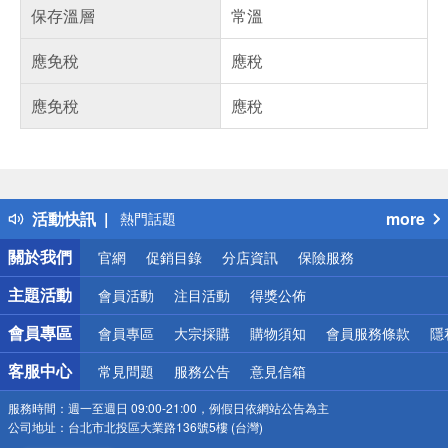
保存溫層
常溫
應免稅
應稅
應免稅
應稅
偏遠地區配送
詐騙網頁！請小心！
得獎公告
活動快訊
more
熱門話題
銀行優惠
關於我們
官網
促銷目錄
分店資訊
保險服務
偏遠地區配送
詐騙網頁！請小心！
主題活動
會員活動
注目活動
得獎公佈
會員專區
會員專區
大宗採購
購物須知
會員服務條款
隱
客服中心
常見問題
服務公告
意見信箱
服務時間：
週一至週日 09:00-21:00，例假日依網站公告為主
公司地址：
台北市北投區大業路136號5樓 (台灣)