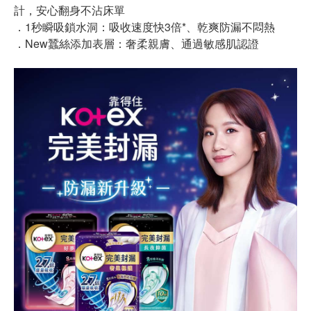
計，安心翻身不沾床單
．1秒瞬吸鎖水洞：吸收速度快3倍*、乾爽防漏不悶熱
．New蠶絲添加表層：奢柔親膚、通過敏感肌認證