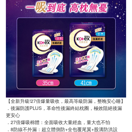
【全新升級!27倍爆量吸收，最高等級防漏，整晚安心睡】
．後漏防護PLUS，革命性後漏終結枕圈，極效阻絕後漏
更安心
．27倍爆吸棉體：全面吸收大量經血，量大也不怕
．8防線不外漏：超立體側防+全包覆尾翼+股溝防洪設