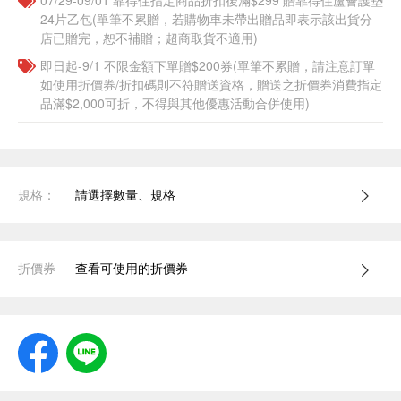
07/29-09/01 靠得住指定商品折扣後滿$299 贈靠得住蘆薈護墊
24片乙包(單筆不累贈，若購物車未帶出贈品即表示該出貨分
店已贈完，恕不補贈；超商取貨不適用)
即日起-9/1 不限金額下單贈$200券(單筆不累贈，請注意訂單
如使用折價券/折扣碼則不符贈送資格，贈送之折價券消費指定
品滿$2,000可折，不得與其他優惠活動合併使用)
規格：
請選擇數量、規格
折價券
查看可使用的折價券