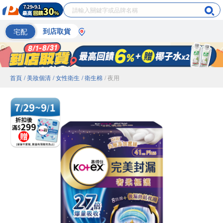
宅配
到店取貨
首頁
/ 美妝個清
/ 女性衛生
/ 衛生棉
/ 夜用