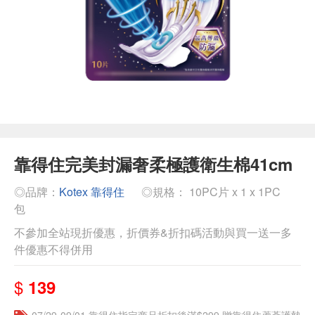
靠得住完美封漏奢柔極護衛生棉41cm
◎品牌：
Kotex 靠得住
◎規格： 10PC片 x 1 x 1PC
包
不參加全站現折優惠，折價券&折扣碼活動與買一送一多
件優惠不得併用
$
139