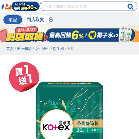
宅配
到店取貨
首頁
/ 美妝個清
/ 女性衛生
/ 衛生棉
/ 夜用