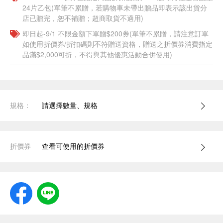
24片乙包(單筆不累贈，若購物車未帶出贈品即表示該出貨分
店已贈完，恕不補贈；超商取貨不適用)
即日起-9/1 不限金額下單贈$200券(單筆不累贈，請注意訂單
如使用折價券/折扣碼則不符贈送資格，贈送之折價券消費指定
品滿$2,000可折，不得與其他優惠活動合併使用)
規格：
請選擇數量、規格
折價券
查看可使用的折價券