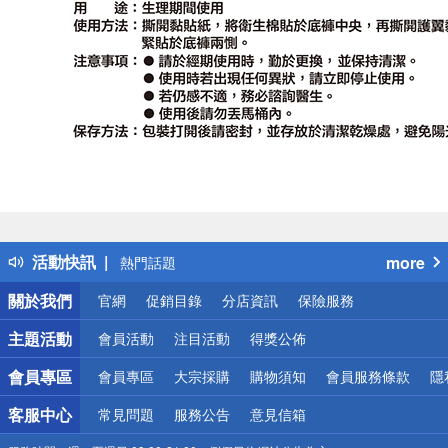
偏遠地區配送
詐騙網頁！請小心！
得獎公告
活動快訊
more
熱門話題
銀行優惠
關於我們
官網
促銷目錄
分店資訊
保險服務
偏遠地區配送
詐騙網頁！請小心！
主題活動
會員活動
注目活動
得獎公佈
會員專區
會員專區
大宗採購
購物須知
會員服務條款
隱
客服中心
常見問題
服務公告
意見信箱