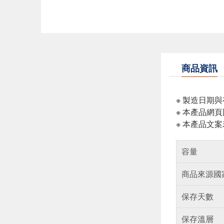
商品資訊
※ 製造日期
※ 本產品網
※ 本產品文
容量
商品來源國
保存天數
保存溫層