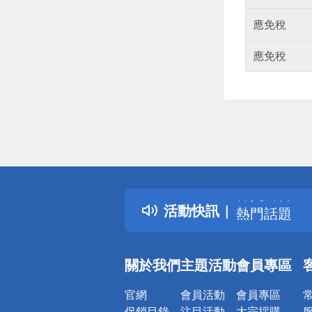
應免稅
應免稅
偏遠地區配
詐騙網頁！
得獎公告
活動快訊
熱門話題
銀行優惠
偏遠地區配
關於我們
主題活動
會員專區
詐騙網頁！
官網
會員活動
會員專區
促銷目錄
注目活動
大宗採購