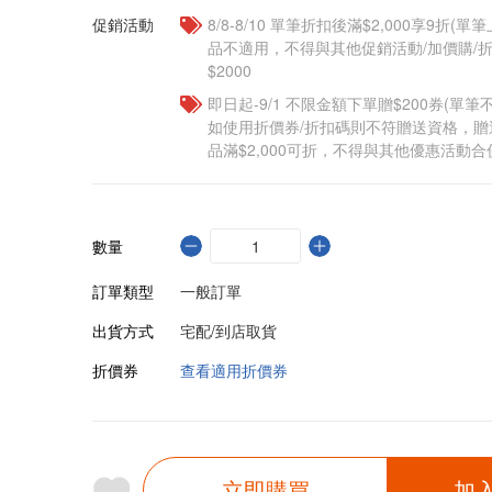
促銷活動
8/8-8/10 單筆折扣後滿$2,000享9折(單
品不適用，不得與其他促銷活動/加價購/折
$2000
即日起-9/1 不限金額下單贈$200券(單
如使用折價券/折扣碼則不符贈送資格，
品滿$2,000可折，不得與其他優惠活動合
數量
訂單類型
一般訂單
出貨方式
宅配/到店取貨
折價券
查看適用折價券
立即購買
加