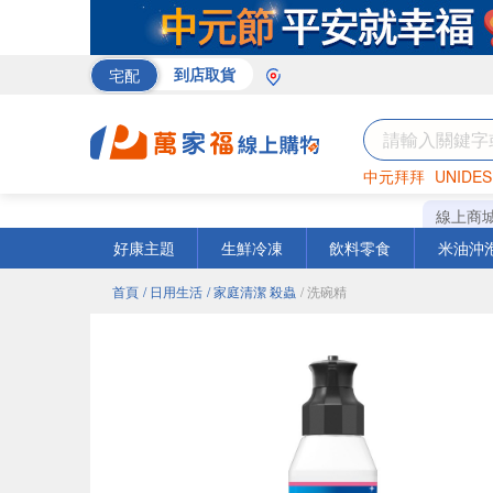
宅配
到店取貨
中元拜拜
UNIDES
巧克力
罐頭
海苔
線上商
好康主題
生鮮冷凍
飲料零食
米油沖
首頁
/ 日用生活
/ 家庭清潔 殺蟲
/ 洗碗精