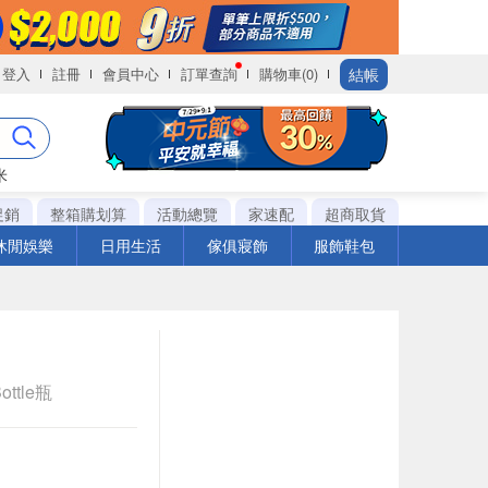
結帳
登入
註冊
會員中心
訂單查詢
購物車(0)
米
促銷
整箱購划算
活動總覽
家速配
超商取貨
休閒娛樂
日用生活
傢俱寢飾
服飾鞋包
ottle瓶