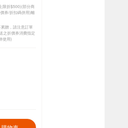
筆上限折$500)(部分商
價券/折扣碼併用)離
筆不累贈，請注意訂單
贈送之折價券消費指定
併使用)
入購物車