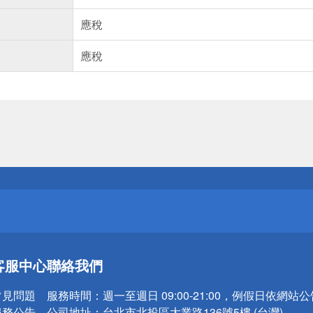
應稅
應稅
送
請小心！
送
客服中心
聯絡我們
請小心！
常見問題
服務時間：
週一至週日 09:00-21:00，例假日依網站
服務公告
公司地址：
台北市北投區大業路136號5樓 (台灣)