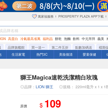
萬家福服務
PROSPERITY PLAZA APP下載
IGN
高蛋白
冷氣最高省萬
福利品
餅乾
泡麵
飲料
中元拜拜
義美
洋芋片
城
品牌旗艦館
買一送一
第二件五折
點數加碼送
檔期
泡
生活家電
熱門3C
美妝個清
嬰童保健
獅王Magica速乾洗潔精白玫瑰
◎品牌：
LION 獅王
◎規格： 220ml毫升 x 1 x 1B
109
$
原價