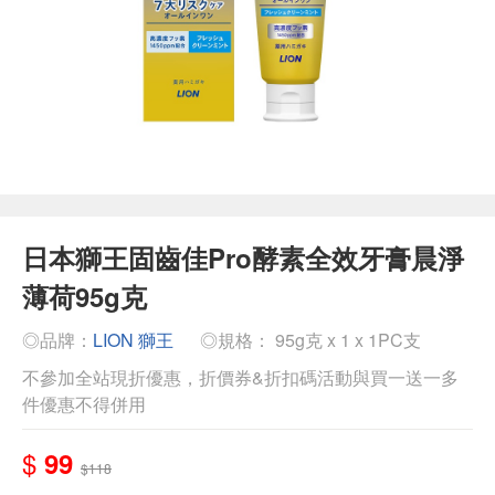
日本獅王固齒佳Pro酵素全效牙膏晨淨
薄荷95g克
◎品牌：
LION 獅王
◎規格： 95g克 x 1 x 1PC支
不參加全站現折優惠，折價券&折扣碼活動與買一送一多
件優惠不得併用
$
99
$118