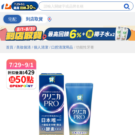
宅配
到店取貨
首頁
/ 美妝個清
/ 個人清潔
/ 口腔清潔用品
/ 功能性牙膏