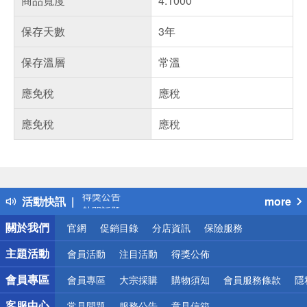
商品寬度
4.1000
保存天數
3年
保存溫層
常溫
應免稅
應稅
應免稅
應稅
偏遠地區配送
詐騙網頁！請小心！
得獎公告
活動快訊
more
熱門話題
銀行優惠
關於我們
官網
促銷目錄
分店資訊
保險服務
偏遠地區配送
詐騙網頁！請小心！
主題活動
會員活動
注目活動
得獎公佈
會員專區
會員專區
大宗採購
購物須知
會員服務條款
隱
客服中心
常見問題
服務公告
意見信箱