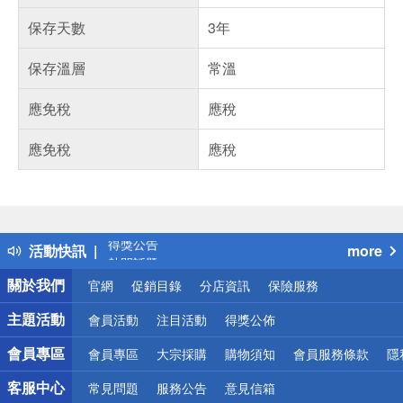
保存天數
3年
保存溫層
常溫
應免稅
應稅
應免稅
應稅
偏遠地區配送
詐騙網頁！請小心！
得獎公告
活動快訊
more
熱門話題
銀行優惠
關於我們
官網
促銷目錄
分店資訊
保險服務
偏遠地區配送
詐騙網頁！請小心！
主題活動
會員活動
注目活動
得獎公佈
會員專區
會員專區
大宗採購
購物須知
會員服務條款
隱
客服中心
常見問題
服務公告
意見信箱