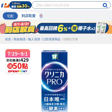
宅配
到店取貨
首頁
/ 美妝個清
/ 個人清潔
/ 口腔清潔用品
/ 功能性牙膏