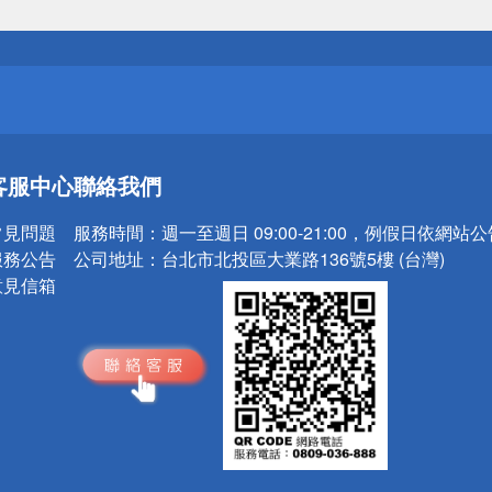
送
請小心！
送
客服中心
聯絡我們
請小心！
常見問題
服務時間：
週一至週日 09:00-21:00，例假日依網站
服務公告
公司地址：
台北市北投區大業路136號5樓 (台灣)
意見信箱