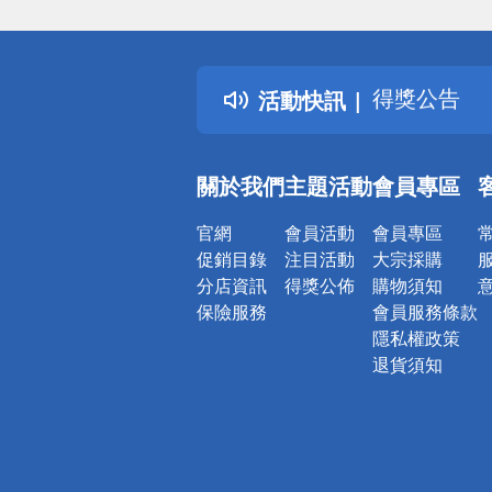
偏遠地區配
詐騙網頁！
得獎公告
活動快訊
熱門話題
銀行優惠
偏遠地區配
關於我們
主題活動
會員專區
詐騙網頁！
官網
會員活動
會員專區
促銷目錄
注目活動
大宗採購
分店資訊
得獎公佈
購物須知
保險服務
會員服務條款
隱私權政策
退貨須知