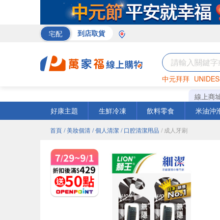
宅配
到店取貨
中元拜拜
UNIDES
巧克力
罐頭
咖啡
線上商
好康主題
生鮮冷凍
飲料零食
米油沖
首頁
/ 美妝個清
/ 個人清潔
/ 口腔清潔用品
/ 成人牙刷