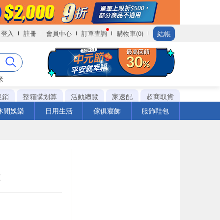
結帳
登入
註冊
會員中心
訂單查詢
購物車(0)
米
促銷
整箱購划算
活動總覽
家速配
超商取貨
休閒娛樂
日用生活
傢俱寢飾
服飾鞋包
支