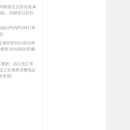
).牙間刷指定品折扣後滿
100點，回饋皆以折扣
OPENPOINT(單
)
筆上限折$500)(部分商
價券/折扣碼併用)離
筆不累贈，請注意訂單
贈送之折價券消費指定
併使用)