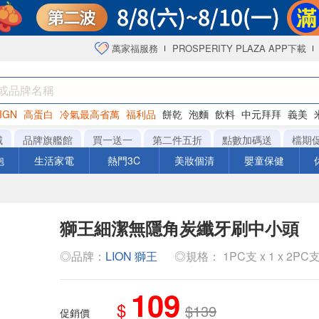
萬家福服務
PROSPERITY PLAZA APP下載
IGN
高蛋白
冷氣最高省萬
福利品
餅乾
泡麵
飲料
中元拜拜
義美
海苔
城
品牌旗艦館
買一送一
第二件五折
點數加碼送
檔期
泡
生活家電
熱門3C
美妝個清
嬰童保健
獅王細潔無隱角炭纖牙刷中小頭
◎品牌：
LION 獅王
◎規格： 1PC支 x 1 x 2PC
109
$
$139
促銷價