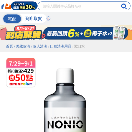
宅配
到店取貨
首頁
/ 美妝個清
/ 個人清潔
/ 口腔清潔用品
/ 漱口水