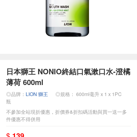
日本獅王 NONIO終結口氣漱口水-澄橘
薄荷 600ml
◎品牌：
LION 獅王
◎規格： 600ml毫升 x 1 x 1PC
瓶
不參加全站現折優惠，折價券&折扣碼活動與買一送一多
件優惠不得併用
$
139