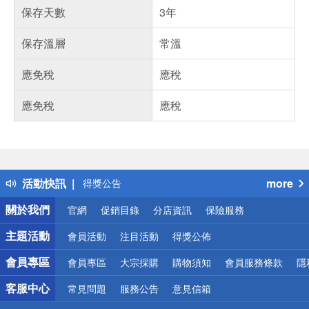
保存天數
3年
保存溫層
常溫
應免稅
應稅
應免稅
應稅
偏遠地區配送
詐騙網頁！請小心！
得獎公告
活動快訊
more
熱門話題
銀行優惠
關於我們
官網
促銷目錄
分店資訊
保險服務
偏遠地區配送
詐騙網頁！請小心！
主題活動
會員活動
注目活動
得獎公佈
會員專區
會員專區
大宗採購
購物須知
會員服務條款
隱
客服中心
常見問題
服務公告
意見信箱