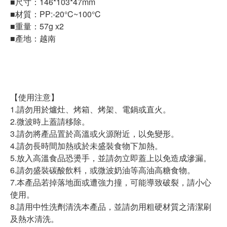
■尺寸：146*103*47mm
■材質：PP:-20°C~100°C
■重量：57g x2
■產地：越南
【使用注意】
1.請勿用於爐灶、烤箱、烤架、電鍋或直火。
2.微波時上蓋請移除。
3.請勿將產品置於高溫或火源附近，以免變形。
4.請勿長時間加熱或於未盛裝食物下加熱。
5.放入高溫食品恐燙手，並請勿立即蓋上以免造成滲漏。
6.請勿盛裝碳酸飲料，或微波奶油等高油高糖食物。
7.本產品若掉落地面或遭強力撞，可能導致破裂，請小心
使用。
8.請用中性洗劑清洗本產品，並請勿用粗硬材質之清潔刷
及熱水清洗。