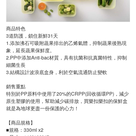
商品特色
3道防護，鎖住新鮮31天
1.添加沸石可吸附蔬果排出的乙烯氣體，抑制蔬果後熟現
象，延長蔬果保鮮度。
2.PP中添加Anti-bac材質，具有抗菌和抗真菌特性，抑制
細菌生長
3.結構設計波浪底盒身，利於空氣流通防止變軟
銷售重點
特別於PP原料中使用了20%的CRPP(回收循環PP)，減少
原生塑膠的使用，幫助減少碳排放，買樂扣樂扣的保鮮盒
就是為地球更盡一份保護的心力！
【商品規格】
■規格：330ml x2