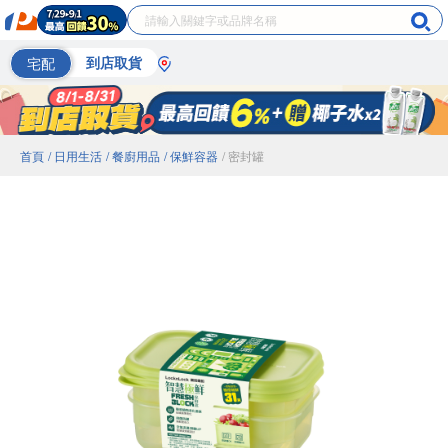
宅配
到店取貨
首頁
/ 日用生活
/ 餐廚用品
/ 保鮮容器
/ 密封罐