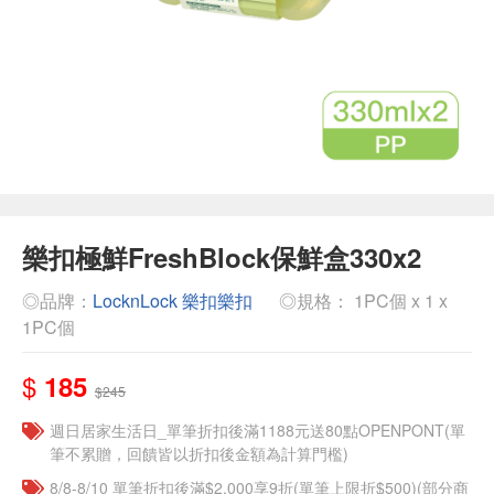
樂扣極鮮FreshBlock保鮮盒330x2
◎品牌：
LocknLock 樂扣樂扣
◎規格： 1PC個 x 1 x
1PC個
$
185
$245
週日居家生活日_單筆折扣後滿1188元送80點OPENPONT(單
筆不累贈，回饋皆以折扣後金額為計算門檻)
8/8-8/10 單筆折扣後滿$2,000享9折(單筆上限折$500)(部分商