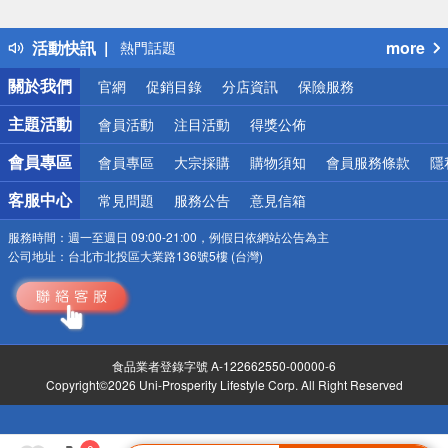
得獎公告
熱門話題
活動快訊
more
銀行優惠
偏遠地區配送
關於我們
官網
促銷目錄
分店資訊
保險服務
詐騙網頁！請小心！
主題活動
會員活動
注目活動
得獎公佈
會員專區
會員專區
大宗採購
購物須知
會員服務條款
隱
客服中心
常見問題
服務公告
意見信箱
服務時間：
週一至週日 09:00-21:00，例假日依網站公告為主
公司地址：
台北市北投區大業路136號5樓 (台灣)
食品業者登錄字號 A-122662550-00000-6
Copyright©2026 Uni-Prosperity Lifestyle Corp. All Right Reserved