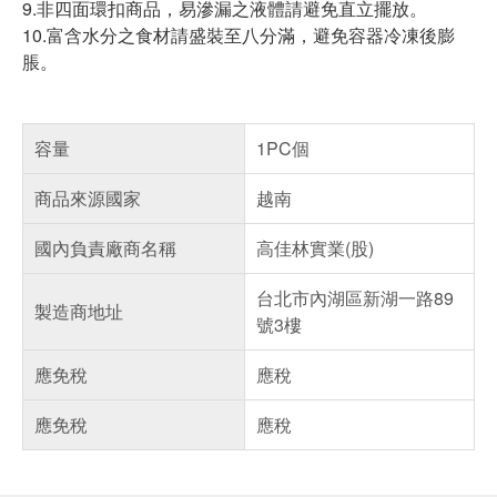
9.非四面環扣商品，易滲漏之液體請避免直立擺放。
10.富含水分之食材請盛裝至八分滿，避免容器冷凍後膨
脹。
容量
1PC個
商品來源國家
越南
國內負責廠商名稱
高佳林實業(股)
台北市內湖區新湖一路89
製造商地址
號3樓
應免稅
應稅
應免稅
應稅
偏遠地區配送
詐騙網頁！請小心！