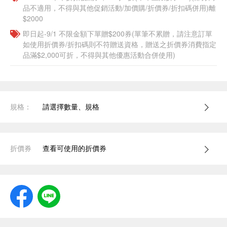
品不適用，不得與其他促銷活動/加價購/折價券/折扣碼併用)離
$2000
即日起-9/1 不限金額下單贈$200券(單筆不累贈，請注意訂單
如使用折價券/折扣碼則不符贈送資格，贈送之折價券消費指定
品滿$2,000可折，不得與其他優惠活動合併使用)
規格：
請選擇數量、規格
折價券
查看可使用的折價券