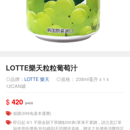
LOTTE樂天粒粒葡萄汁
◎品牌：
LOTTE 樂天
◎規格： 238ml毫升 x 1 x
12CAN罐
$
420
$468
箱購(699免基本運費)
即日起-9/1 不限金額下單贈$200券(單筆不累贈，請注意訂單
如使用折價券/折扣碼則不符贈送資格，贈送之折價券消費指定