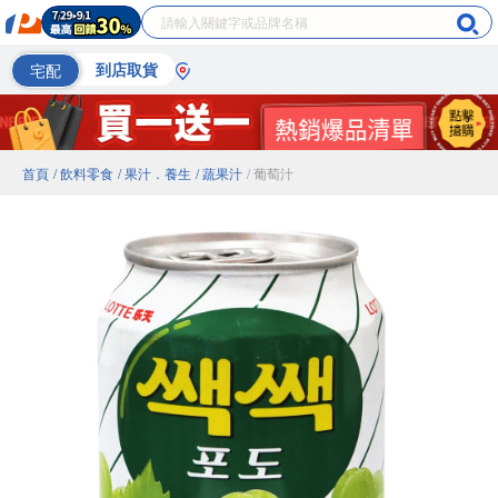
宅配
到店取貨
首頁
/ 飲料零食
/ 果汁．養生
/ 蔬果汁
/ 葡萄汁