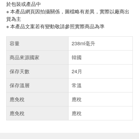
於包裝或產品中
※ 本產品網頁因拍攝關係，圖檔略有差異，實際以廠商出
貨為主
※ 本產品文案若有變動敬請參照實際商品為準
容量
238ml毫升
商品來源國家
韓國
保存天數
24月
保存溫層
常溫
應免稅
應稅
應免稅
應稅
偏遠地區配送
詐騙網頁！請小心！