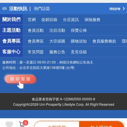
得獎公告
活動快訊
more
熱門話題
銀行優惠
關於我們
官網
促銷目錄
分店資訊
保險服務
偏遠地區配送
詐騙網頁！請小心！
主題活動
會員活動
注目活動
得獎公佈
會員專區
會員專區
大宗採購
購物須知
會員服務條款
隱
客服中心
常見問題
服務公告
意見信箱
服務時間：
週一至週日 09:00-21:00，例假日依網站公告為主
公司地址：
台北市北投區大業路136號5樓 (台灣)
食品業者登錄字號 A-122662550-00000-6
Copyright©2026 Uni-Prosperity Lifestyle Corp. All Right Reserved
0