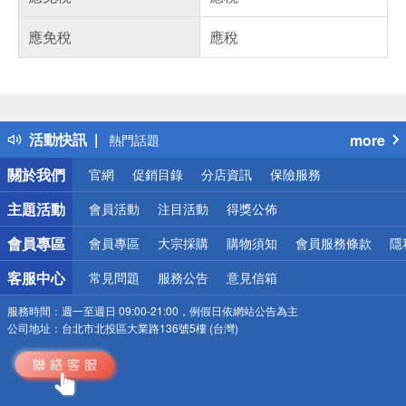
應免稅
應稅
偏遠地區配送
詐騙網頁！請小心！
得獎公告
活動快訊
more
熱門話題
銀行優惠
關於我們
官網
促銷目錄
分店資訊
保險服務
偏遠地區配送
詐騙網頁！請小心！
主題活動
會員活動
注目活動
得獎公佈
會員專區
會員專區
大宗採購
購物須知
會員服務條款
隱
客服中心
常見問題
服務公告
意見信箱
服務時間：
週一至週日 09:00-21:00，例假日依網站公告為主
公司地址：
台北市北投區大業路136號5樓 (台灣)