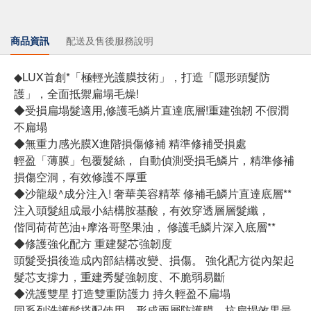
商品資訊
配送及售後服務說明
​◆LUX首創*「極輕光護膜技術」，打造「隱形頭髮防
護」，全面抵禦扁塌毛燥!
​◆受損扁塌髮適用,修護毛鱗片直達底層!重建強韌 不假潤
不扁塌
◆無重力感光膜X進階損傷修補 精準修補受損處
輕盈「薄膜」包覆髮絲， 自動偵測受損毛鱗片，精準修補
損傷空洞，有效修護不厚重
◆沙龍級^成分注入! 奢華美容精萃 修補毛鱗片直達底層**
注入頭髮組成最小結構胺基酸，有效穿透層層髮纖，
偕同荷荷芭油+摩洛哥堅果油， 修護毛鱗片深入底層**
◆修護強化配方 重建髮芯強韌度
頭髮受損後造成內部結構改變、損傷。 強化配方從內架起
髮芯支撐力，重建秀髮強韌度、不脆弱易斷
◆洗護雙星 打造雙重防護力 持久輕盈不扁塌
同系列洗護髮搭配使用，形成兩層防護膜，抗扁塌效果最