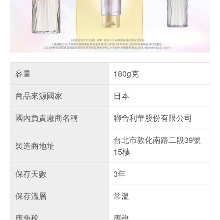
容量
180g克
商品來源國家
日本
國內負責廠商名稱
聯合利華股份有限公司
台北市敦化南路二段39號
製造商地址
15樓
保存天數
3年
保存溫層
常溫
應免稅
應稅