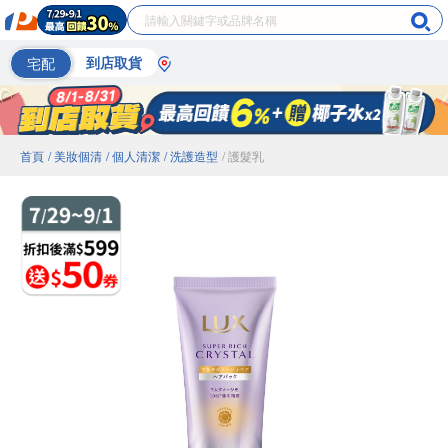
宅配
到店取貨
首頁
/ 美妝個清
/ 個人清潔
/ 洗護造型
/ 護髮乳