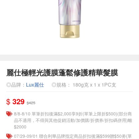
麗仕極輕光護膜蓬鬆修護精華髮膜
◎品牌：
Lux麗仕
◎規格： 180g克 x 1 x 1PC支
$
329
$425
8/8-8/10 單筆折扣後滿$2,000享9折(單筆上限折$500)(部分商
品不適用，不得與其他促銷活動/加價購/折價券/折扣碼併用)離
$2000
07/29-09/01 聯合利華品牌指定商品折扣後滿$599贈$50劵(單