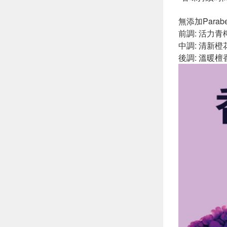
無添加Parab
前調: 活力青
中調: 清新橙
後調: 溫暖檀