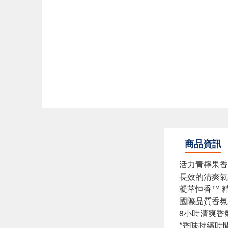
商品資訊
活力青檸果香
長效的清爽氣
凝萃恒香™ 
國際品質香氛
8小時清爽香
*香味持續時