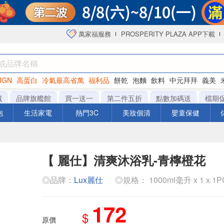
萬家福服務
PROSPERITY PLAZA APP下載
IGN
高蛋白
冷氣最高省萬
福利品
餅乾
泡麵
飲料
中元拜拜
義美
海苔
城
品牌旗艦館
買一送一
第二件五折
點數加碼送
檔期
泡
生活家電
熱門3C
美妝個清
嬰童保健
【 麗仕】清爽沐浴乳-青檸橙花
◎品牌：
Lux麗仕
◎規格： 1000ml毫升 x 1 x 1
172
$
原價