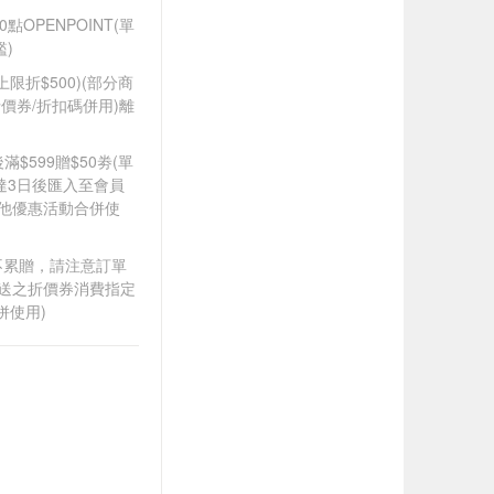
OPENPOINT(單
)
筆上限折$500)(部分商
價券/折扣碼併用)離
滿$599贈$50劵(單
達3日後匯入至會員
其他優惠活動合併使
筆不累贈，請注意訂單
贈送之折價券消費指定
併使用)