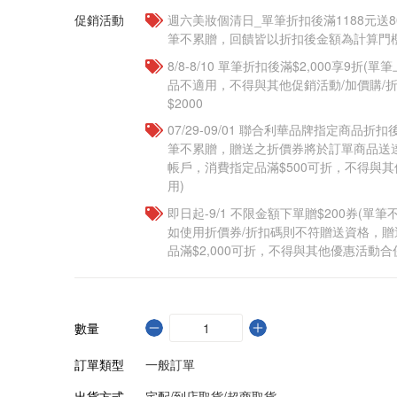
促銷活動
週六美妝個清日_單筆折扣後滿1188元送80點
筆不累贈，回饋皆以折扣後金額為計算門檻
8/8-8/10 單筆折扣後滿$2,000享9折(單
品不適用，不得與其他促銷活動/加價購/折
$2000
07/29-09/01 聯合利華品牌指定商品折扣後
筆不累贈，贈送之折價券將於訂單商品送
帳戶，消費指定品滿$500可折，不得與
用)
即日起-9/1 不限金額下單贈$200券(單
如使用折價券/折扣碼則不符贈送資格，
品滿$2,000可折，不得與其他優惠活動合
數量
訂單類型
一般訂單
出貨方式
宅配/到店取貨/超商取貨