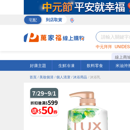
宅配
到店取貨
中元拜拜
UNIDES
巧克力
罐頭
咖啡
線上商
好康主題
生鮮冷凍
飲料零食
米油沖
首頁
/ 美妝個清
/ 個人清潔
/ 沐浴用品
/ 沐浴乳