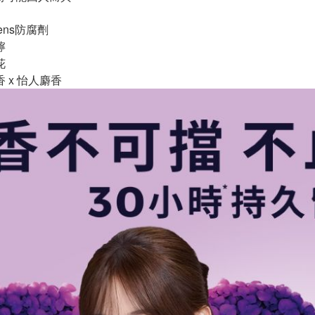
ens防腐劑
檸
花
香 x 怡人麝香