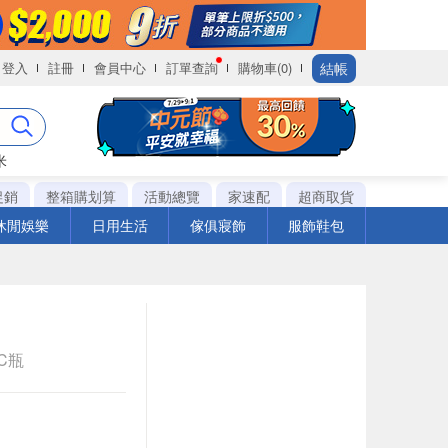
結帳
登入
註冊
會員中心
訂單查詢
購物車(0)
米
促銷
整箱購划算
活動總覽
家速配
超商取貨
休閒娛樂
日用生活
傢俱寢飾
服飾鞋包
PC瓶