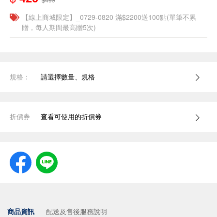
【線上商城限定】_0729-0820 滿$2200送100點(單筆不累
贈，每人期間最高贈5次)
規格：
請選擇數量、規格
折價券
查看可使用的折價券
商品資訊
配送及售後服務說明