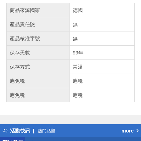
商品來源國家
德國
產品責任險
無
產品核准字號
無
保存天數
99年
保存方式
常溫
應免稅
應稅
應免稅
應稅
偏遠地區配送
詐騙網頁！請小心！
得獎公告
活動快訊
more
熱門話題
銀行優惠