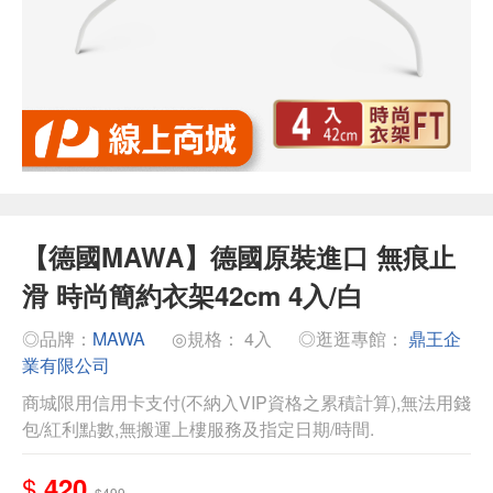
【德國MAWA】德國原裝進口 無痕止
滑 時尚簡約衣架42cm 4入/白
◎品牌：
MAWA
◎規格： 4入
◎逛逛專館：
鼎王企
業有限公司
商城限用信用卡支付(不納入VIP資格之累積計算),無法用錢
包/紅利點數,無搬運上樓服務及指定日期/時間.
$
420
$499