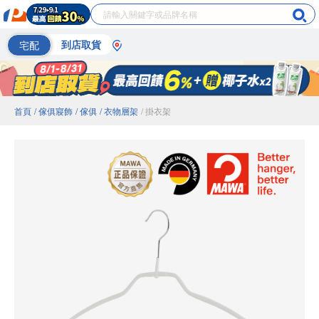
宅配
到店取貨
首頁
/ 傢俱寢飾
/ 傢俱
/ 衣物層架
/ 掛衣架