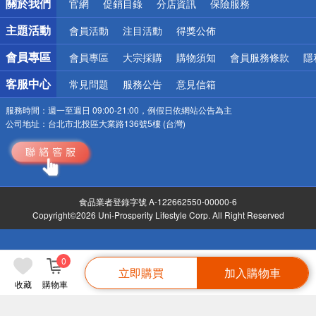
關於我們
官網
促銷目錄
分店資訊
保險服務
偏遠地區配送
詐騙網頁！請小心！
主題活動
會員活動
注目活動
得獎公佈
會員專區
會員專區
大宗採購
購物須知
會員服務條款
隱
客服中心
常見問題
服務公告
意見信箱
服務時間：
週一至週日 09:00-21:00，例假日依網站公告為主
公司地址：
台北市北投區大業路136號5樓 (台灣)
食品業者登錄字號 A-122662550-00000-6
Copyright©2026 Uni-Prosperity Lifestyle Corp. All Right Reserved
0
立即購買
加入購物車
收藏
購物車