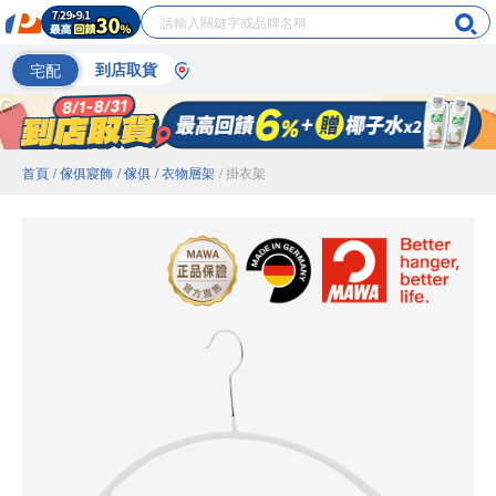
宅配
到店取貨
首頁
/ 傢俱寢飾
/ 傢俱
/ 衣物層架
/ 掛衣架