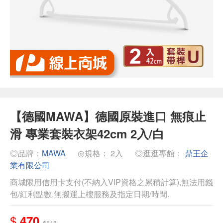
【德國MAWA】德國原裝進口 無痕止
滑 專業套裝衣架42cm 2入/白
◎品牌：
MAWA
◎規格： 2入
◎逛逛專館：
鼎王企
業有限公司
商城限用信用卡支付(不納入VIP資格之累積計算),無法用錢
包/紅利點數,無搬運上樓服務及指定日期/時間.
$
470
$548