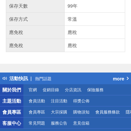
保存天數
99年
保存方式
常溫
應免稅
應稅
應免稅
應稅
偏遠地區配送
詐騙網頁！請小心！
得獎公告
活動快訊
more
熱門話題
銀行優惠
關於我們
官網
促銷目錄
分店資訊
保險服務
偏遠地區配送
詐騙網頁！請小心！
主題活動
會員活動
注目活動
得獎公佈
會員專區
會員專區
大宗採購
購物須知
會員服務條款
隱
客服中心
常見問題
服務公告
意見信箱