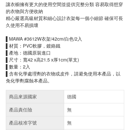
讓衣櫥擁有更大的使用空間並提供完整分類 容易取得想穿
的衣物與方便收納
精心嚴選高級材質和細心設計衣架每一個小細節 確保可長
久使用不易損壞
▌MAWA #3612W衣架/42cm/白色/2入
▌材質：PVC軟膠，鍍鉻鐵
▌產地：德國原裝進口
▌尺寸：寬42 x高21.5 x厚1cm(單支)
▌數量：2入
▌含有化學處理劑的衣物或皮件，請避免使用本產品，以
免化學劑腐蝕本產品。
商品來源國家
德國
產品責任險
無
產品核准字號
無