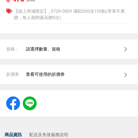
【線上商城限定】_0729-0820 滿$2200送100點(單筆不累
贈，每人期間最高贈5次)
規格：
請選擇數量、規格
折價券
查看可使用的折價券
商品資訊
配送及售後服務說明