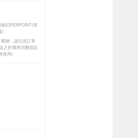
OPENPOINT(單
)
筆不累贈，請注意訂單
贈送之折價券消費指定
併使用)