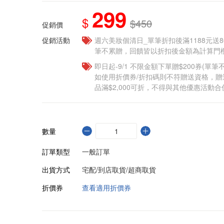
299
$
$450
促銷價
促銷活動
週六美妝個清日_單筆折扣後滿1188元送80點
筆不累贈，回饋皆以折扣後金額為計算門檻
即日起-9/1 不限金額下單贈$200券(單
如使用折價券/折扣碼則不符贈送資格，
品滿$2,000可折，不得與其他優惠活動合
數量
訂單類型
一般訂單
出貨方式
宅配/到店取貨/超商取貨
折價券
查看適用折價券