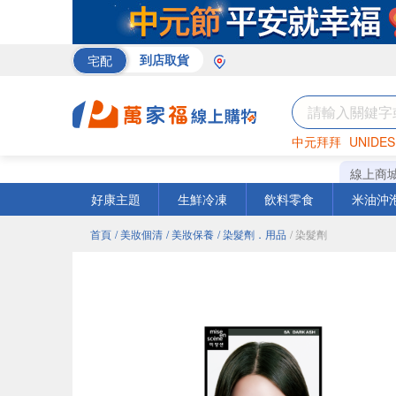
宅配
到店取貨
中元拜拜
UNIDES
巧克力
罐頭
海苔
線上商
好康主題
生鮮冷凍
飲料零食
米油沖
首頁
/ 美妝個清
/ 美妝保養
/ 染髮劑．用品
/ 染髮劑