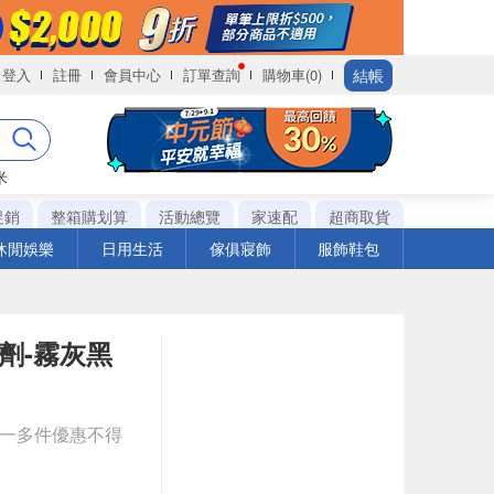
結帳
登入
註冊
會員中心
訂單查詢
購物車(0)
米
促銷
整箱購划算
活動總覽
家速配
超商取貨
休閒娛樂
日用生活
傢俱寢飾
服飾鞋包
髮劑-霧灰黑
送一多件優惠不得