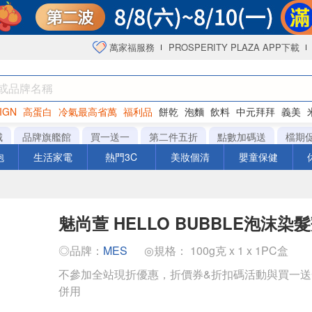
萬家福服務
PROSPERITY PLAZA APP下載
IGN
高蛋白
冷氣最高省萬
福利品
餅乾
泡麵
飲料
中元拜拜
義美
洋芋片
城
品牌旗艦館
買一送一
第二件五折
點數加碼送
檔期
泡
生活家電
熱門3C
美妝個清
嬰童保健
魅尚萱 HELLO BUBBLE泡沫染
◎品牌：
MES
◎規格： 100g克 x 1 x 1PC盒
不參加全站現折優惠，折價券&折扣碼活動與買一
併用