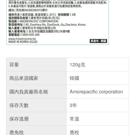
容量
120g克
商品來源國家
韓國
國內負責廠商名稱
Amorepacific corporation
保存天數
3年
保存溫層
常溫
應免稅
應稅