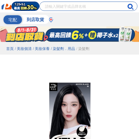
宅配
到店取貨
首頁
/ 美妝個清
/ 美妝保養
/ 染髮劑．用品
/ 染髮劑