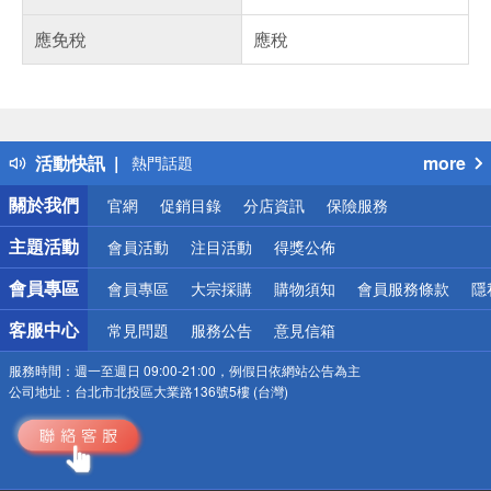
應免稅
應稅
偏遠地區配送
詐騙網頁！請小心！
得獎公告
活動快訊
more
熱門話題
銀行優惠
關於我們
官網
促銷目錄
分店資訊
保險服務
偏遠地區配送
詐騙網頁！請小心！
主題活動
會員活動
注目活動
得獎公佈
會員專區
會員專區
大宗採購
購物須知
會員服務條款
隱
客服中心
常見問題
服務公告
意見信箱
服務時間：
週一至週日 09:00-21:00，例假日依網站公告為主
公司地址：
台北市北投區大業路136號5樓 (台灣)