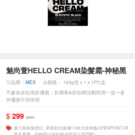
魅尚萱HELLO CREAM染髮霜-神秘黑
◎品牌：
MES
◎規格： 120g克 x 1 x 1PC盒
不參加全站現折優惠，折價券&折扣碼活動與買一送一多
件優惠不得併用
$
299
$450
週六美妝個清日_單筆折扣後滿1188元送80點OPENPOINT(單
筆不累贈，回饋皆以折扣後金額為計算門檻)