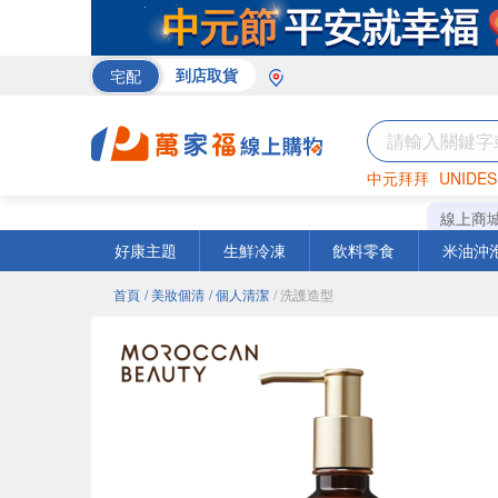
宅配
到店取貨
中元拜拜
UNIDES
米
巧克力
衛生紙
線上商
好康主題
生鮮冷凍
飲料零食
米油沖
首頁
/ 美妝個清
/ 個人清潔
/ 洗護造型