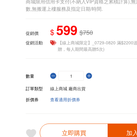
商城限用信用卡支付(不納入VIP資格之累積計算),無
數,無搬運上樓服務及指定日期/時間.
599
$
$750
促銷價
促銷活動
【線上商城限定】_0729-0820 滿$2200
贈，每人期間最高贈5次)
數量
訂單類型
線上商城 廠商出貨
折價券
查看適用折價券
立即購買
加