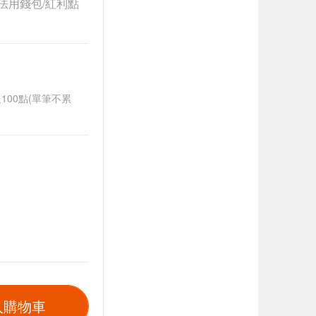
法用錢包/紅利點
送100點(單筆不累
入購物車