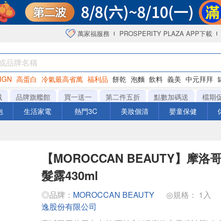
萬家福服務
PROSPERITY PLAZA APP下載
IGN
高蛋白
冷氣最高省萬
福利品
餅乾
泡麵
飲料
義美
中元拜拜
咖啡
城
品牌旗艦館
買一送一
第二件五折
點數加碼送
檔期
泡
生活家電
熱門3C
美妝個清
嬰童保健
【MOROCCAN BEAUTY】摩
髮露430ml
◎品牌：
MOROCCAN BEAUTY
◎規格： 1入
逸股份有限公司