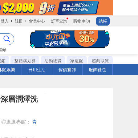
結帳
登入
註冊
會員中心
訂單查詢
購物車(0)
罐頭
促銷
整箱購划算
活動總覽
家速配
超商取貨
休閒娛樂
日用生活
傢俱寢飾
服飾鞋包
洛哥深層潤澤洗
◎逛逛專館：
青