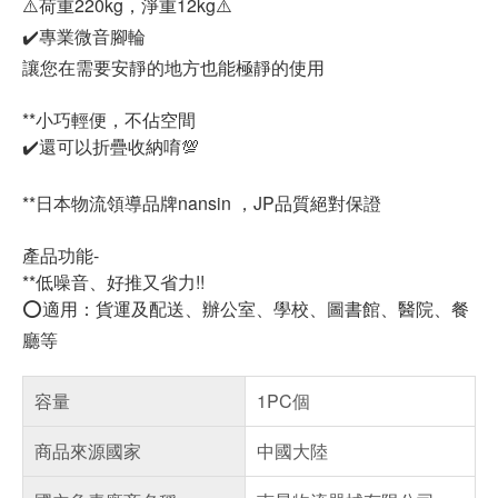
⚠️荷重220kg，淨重12kg⚠️
✔️專業微音腳輪
讓您在需要安靜的地方也能極靜的使用
**小巧輕便，不佔空間
✔️還可以折疊收納唷💯
**日本物流領導品牌nansin ，JP品質絕對保證
產品功能-
**低噪音、好推又省力!!
⭕️適用：貨運及配送、辦公室、學校、圖書館、醫院、餐
廳等
容量
1PC個
商品來源國家
中國大陸