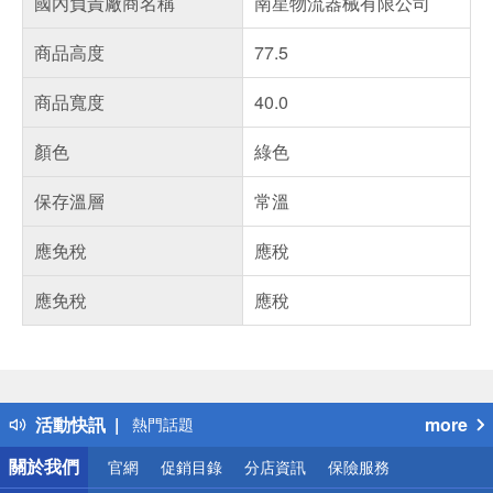
國內負責廠商名稱
南星物流器械有限公司
商品高度
77.5
商品寬度
40.0
顏色
綠色
保存溫層
常溫
應免稅
應稅
應免稅
應稅
偏遠地區配送
詐騙網頁！請小心！
得獎公告
活動快訊
more
熱門話題
銀行優惠
關於我們
官網
促銷目錄
分店資訊
保險服務
偏遠地區配送