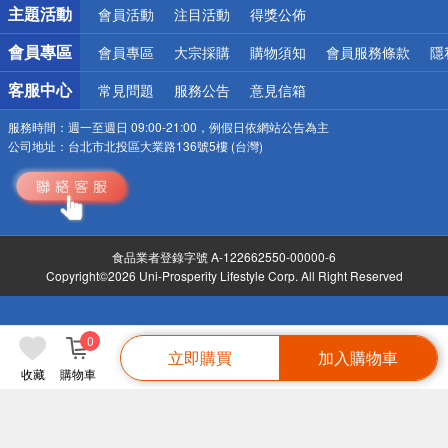
詐騙網頁！請小心！
主題活動
會員活動
注目活動
得獎公佈
會員專區
會員專區
大宗採購
購物須知
會員服務條款
隱
客服中心
常見問題
服務公告
意見信箱
服務時間：
週一至週日 09:00-21:00，例假日依網站公告為主
公司地址：
台北市北投區大業路136號5樓 (台灣)
食品業者登錄字號 A-122662550-00000-6
Copyright©2026 Uni-Prosperity Lifestyle Corp. All Right Reserved
0
立即購買
加入購物車
收藏
購物車