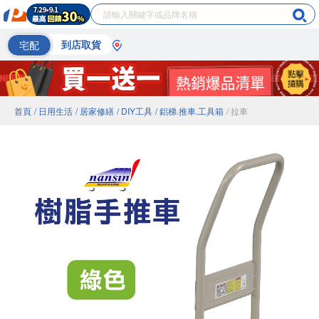
宅配
到店取貨
首頁
/ 日用生活
/ 居家修繕
/ DIY工具
/ 鋁梯.推車.工具箱
/ 拉車