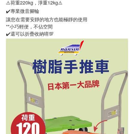
⚠️荷重220kg，淨重12kg⚠️
✔️專業微音腳輪
讓您在需要安靜的地方也能極靜的使用
**小巧輕便，不佔空間
✔️還可以折疊收納唷💯