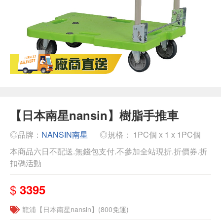
【日本南星nansin】樹脂手推車
◎品牌：
NANSIN南星
◎規格： 1PC個 x 1 x 1PC個
本商品六日不配送.無錢包支付.不參加全站現折.折價券.折
扣碼活動
$
3395
龍浦【日本南星nansin】(800免運)