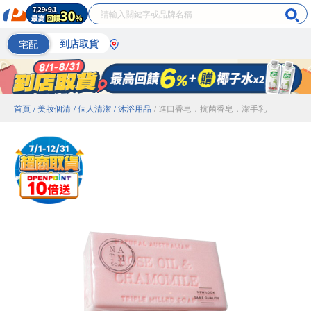
宅配
到店取貨
首頁
/ 美妝個清
/ 個人清潔
/ 沐浴用品
/ 進口香皂．抗菌香皂．潔手乳