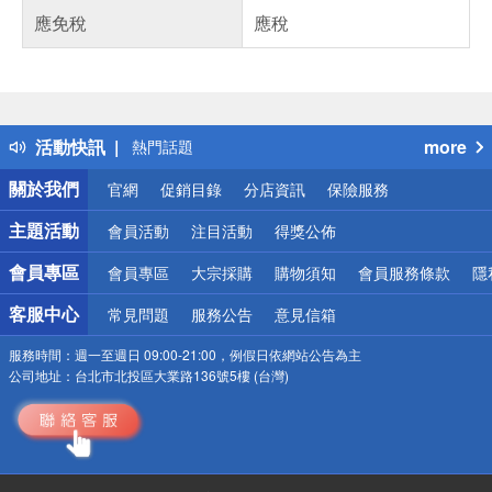
應免稅
應稅
偏遠地區配送
詐騙網頁！請小心！
得獎公告
活動快訊
more
熱門話題
銀行優惠
關於我們
官網
促銷目錄
分店資訊
保險服務
偏遠地區配送
詐騙網頁！請小心！
主題活動
會員活動
注目活動
得獎公佈
會員專區
會員專區
大宗採購
購物須知
會員服務條款
隱
客服中心
常見問題
服務公告
意見信箱
服務時間：
週一至週日 09:00-21:00，例假日依網站公告為主
公司地址：
台北市北投區大業路136號5樓 (台灣)