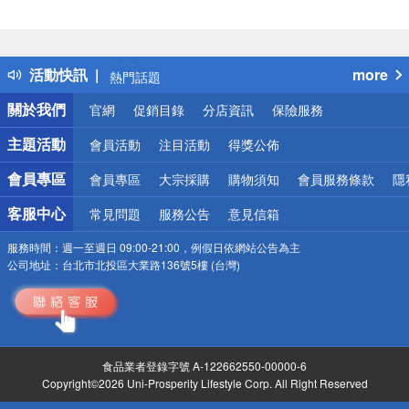
偏遠地區配送
詐騙網頁！請小心！
得獎公告
活動快訊
more
熱門話題
銀行優惠
關於我們
官網
促銷目錄
分店資訊
保險服務
偏遠地區配送
詐騙網頁！請小心！
主題活動
會員活動
注目活動
得獎公佈
會員專區
會員專區
大宗採購
購物須知
會員服務條款
隱
客服中心
常見問題
服務公告
意見信箱
服務時間：
週一至週日 09:00-21:00，例假日依網站公告為主
公司地址：
台北市北投區大業路136號5樓 (台灣)
食品業者登錄字號 A-122662550-00000-6
Copyright©2026 Uni-Prosperity Lifestyle Corp. All Right Reserved