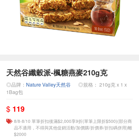
天然谷纖穀派-楓糖燕麥210g克
◎品牌：
Nature Valley天然谷
◎規格： 210g克 x 1 x
1Bag包
$
119
8/8-8/10 單筆折扣後滿$2,000享9折(單筆上限折$500)(部分商
品不適用，不得與其他促銷活動/加價購/折價券/折扣碼併用)離
$2000