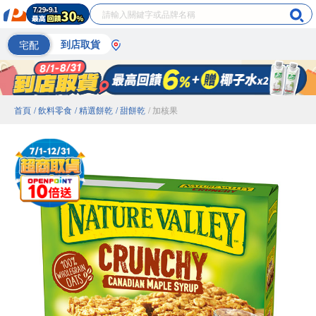
宅配
到店取貨
首頁
/ 飲料零食
/ 精選餅乾
/ 甜餅乾
/ 加核果