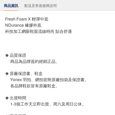
商品資訊
配送及售後服務說明
Fresh Foam X 輕彈中底
NDurance 橡膠外底
科技加工網眼鞋面流線時尚 貼合舒適
♚ 品質保證
商品為品牌簽約經銷正品。
♚ 原廠保證書、鞋盒
Yonex 羽拍、網拍皆附原廠拍袋及保證書。
各品牌鞋款皆有原廠鞋盒。
♚ 出貨時間
1-3個工作天立即出貨、周六及周日公休。