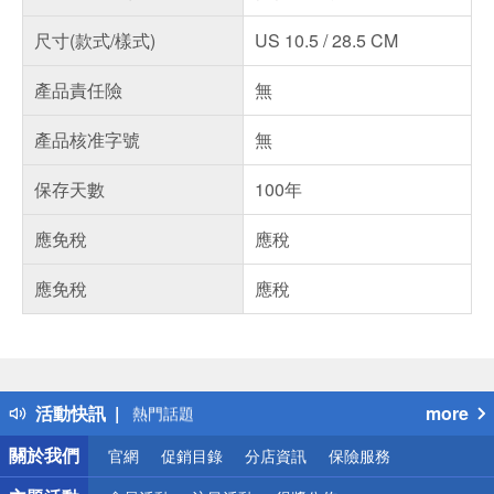
尺寸(款式/樣式)
US 10.5 / 28.5 CM
產品責任險
無
產品核准字號
無
保存天數
100年
應免稅
應稅
應免稅
應稅
偏遠地區配送
詐騙網頁！請小心！
得獎公告
活動快訊
more
熱門話題
銀行優惠
關於我們
官網
促銷目錄
分店資訊
保險服務
偏遠地區配送
詐騙網頁！請小心！