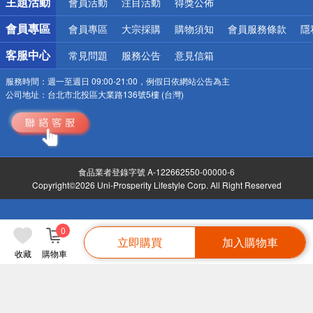
主題活動
會員活動
注目活動
得獎公佈
會員專區
會員專區
大宗採購
購物須知
會員服務條款
隱
客服中心
常見問題
服務公告
意見信箱
服務時間：
週一至週日 09:00-21:00，例假日依網站公告為主
公司地址：
台北市北投區大業路136號5樓 (台灣)
食品業者登錄字號 A-122662550-00000-6
Copyright©2026 Uni-Prosperity Lifestyle Corp. All Right Reserved
0
立即購買
加入購物車
收藏
購物車