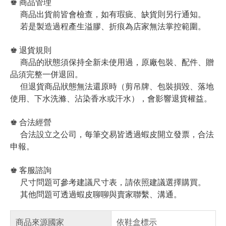
♚ 商品管理
商品出貨前皆會檢查，如有瑕疵、缺貨則另行通知。
若是製造過程產生溢膠、折痕為店家無法掌控範圍。
♚ 退貨規則
商品的狀態須保持全新未使用過，原廠包裝、配件、贈
品須完整一併退回。
但退貨商品狀態無法還原時（剪吊牌、包裝損毀、落地
使用、下水洗滌、沾染香水或汗水），會影響退貨權益。
♚ 合法經營
合法設立之公司，每筆交易皆透過蝦皮開立發票，合法
申報。
♚ 客服諮詢
尺寸問題可參考建議尺寸表，請依照建議選擇購買。
其他問題可透過蝦皮聊聊與賣家聯繫、溝通。
商品來源國家
依鞋盒標示