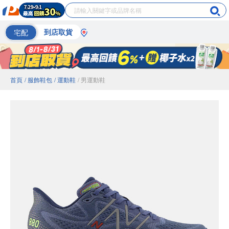
宅配
到店取貨
首頁
/ 服飾鞋包
/ 運動鞋
/ 男運動鞋