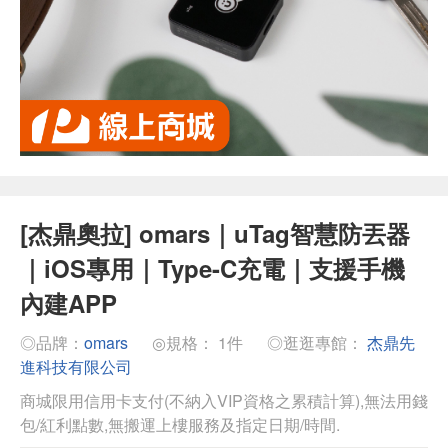
[杰鼎奧拉] omars｜uTag智慧防丟器
｜iOS專用｜Type-C充電｜支援手機
內建APP
◎品牌：
omars
◎規格： 1件
◎逛逛專館：
杰鼎先
進科技有限公司
商城限用信用卡支付(不納入VIP資格之累積計算),無法用錢
包/紅利點數,無搬運上樓服務及指定日期/時間.