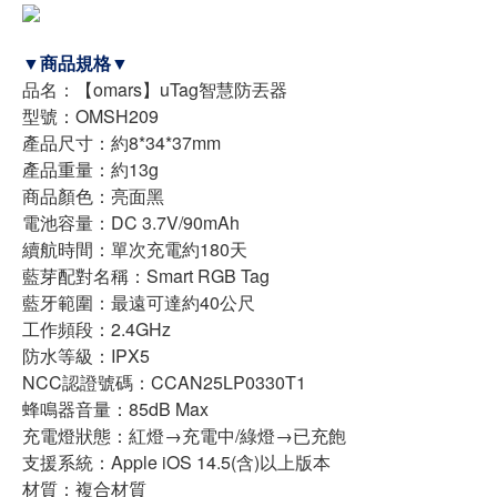
▼商品規格▼
品名：【omars】uTag智慧防丟器
型號：OMSH209
產品尺寸：約8*34*37mm
產品重量：約13g
商品顏色：亮面黑
電池容量：DC 3.7V/90mAh
續航時間：單次充電約180天
藍芽配對名稱：Smart RGB Tag
藍牙範圍：最遠可達約40公尺
工作頻段：2.4GHz
防水等級：IPX5
NCC認證號碼：CCAN25LP0330T1
蜂鳴器音量：85dB Max
充電燈狀態：紅燈→充電中/綠燈→已充飽
支援系統：Apple iOS 14.5(含)以上版本
材質：複合材質