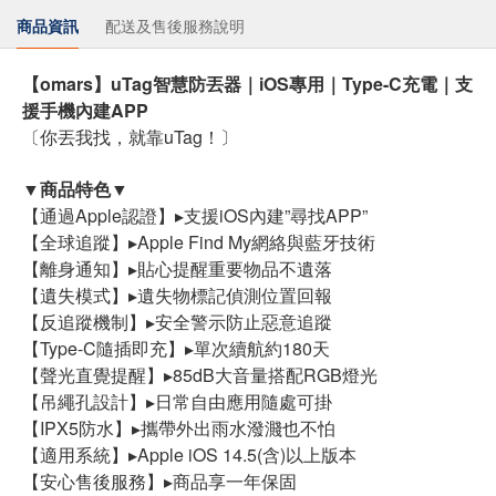
商品資訊
配送及售後服務說明
【omars】uTag智慧防丟器｜iOS專用｜Type-C充電｜支
援手機內建APP
〔你丟我找，就靠uTag！〕
▼商品特色▼
【通過Apple認證】▸支援iOS內建”尋找APP”
【全球追蹤】▸Apple Find My網絡與藍牙技術
【離身通知】▸貼心提醒重要物品不遺落
【遺失模式】▸遺失物標記偵測位置回報
【反追蹤機制】▸安全警示防止惡意追蹤
【Type-C隨插即充】▸單次續航約180天
【聲光直覺提醒】▸85dB大音量搭配RGB燈光
【吊繩孔設計】▸日常自由應用隨處可掛
【IPX5防水】▸攜帶外出雨水潑濺也不怕
【適用系統】▸Apple iOS 14.5(含)以上版本
【安心售後服務】▸商品享一年保固