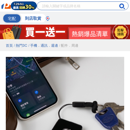
宅配
到店取貨
首頁
/ 熱門3C
/ 手機．通訊．週邊
/ 配件．周邊