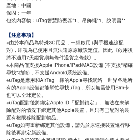
產地：中國
保固：一年
包裝內容物：uTag智慧防丟器*1、吊飾繩*1、說明書*1
【注意事項】
※由於本商品為特殊3C用品，一經啟用 (與手機連線配
對)，即視為已使用且無法還原原廠設定值。因此《啟用後
將不適用7天鑑賞期無條件退貨之條款》。
※本商品僅支援Apple iPhone/iPad/MAC設備 (不支援"精確
尋找"功能)，不支援Android系統設備。
※uTag是應用和AirTag一樣的Apple尋找網絡，世界各地所
有的Apple設備都能幫忙尋找uTag，所以無需使用Sim卡
也可以全球定位。
※uTag配對後將綁定Apple ID「配對鎖定」。無法在未解
除配對的情況下綁定其他Apple裝置，且只有已配對的裝
置有權限移除配對物品。
※uTag如需重新綁定其他設備，請先於原連接裝置進行移
除後再綁定新設備。
※uTag為IPX5防水等級可"防潑水"，使用時請勿將本產品