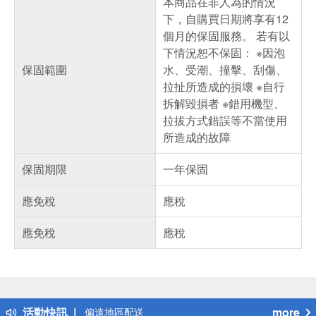
本商品在非人為的情況
下，自購買日期將享有12
個月的保固服務。 若有以
下情況恕不保固： ※因泡
保固範圍
水、受潮、撞擊、刮傷、
拉扯所造成的損壞 ※自行
拆解毀損者 ※錯用機型、
拉拔方式錯誤等不當使用
所造成的故障
保固期限
一年保固
應免稅
應稅
應免稅
應稅
偏遠地區配送
詐騙網頁！請小心！
得獎公告
熱門話題
銀行優惠
活動快訊
more
偏遠地區配送