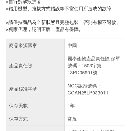
※自行拆解毀損者
※錯用機型、拉拔方式錯誤等不當使用所造成的故障
※請保持商品為全新狀態且完整包裝，否則有權不退款。
※獨家代理，認明正牌，產品有保障。
商品來源國家
中國
國泰產物產品責任險 保單
產品責任險
號碼：1503字第
13PD05901號
NCC認證號碼：
產品核准字號
CCAN25LP0330T1
保存天數
1年
保存方式
常溫