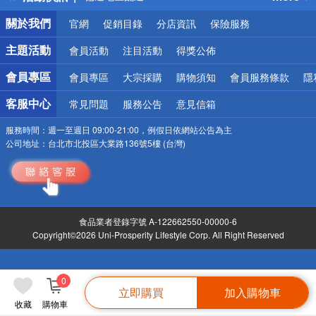
詐騙網頁！請小心！
關於我們
官網
促銷目錄
分店資訊
保險服務
主題活動
會員活動
注目活動
得獎公佈
會員專區
會員專區
大宗採購
購物須知
會員服務條款
隱
客服中心
常見問題
服務公告
意見信箱
服務時間：
週一至週日 09:00-21:00，例假日依網站公告為主
公司地址：
台北市北投區大業路136號5樓 (台灣)
食品業者登錄字號 A-122662550-00000-6
Copyright©2026 Uni-Prosperity Lifestyle Corp. All Right Reserved
0
立即購買
加入購物車
收藏
購物車