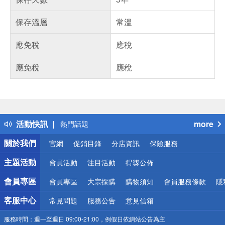
保存溫層
常溫
應免稅
應稅
應免稅
應稅
偏遠地區配送
詐騙網頁！請小心！
得獎公告
活動快訊
more
熱門話題
銀行優惠
關於我們
官網
促銷目錄
分店資訊
保險服務
偏遠地區配送
詐騙網頁！請小心！
主題活動
會員活動
注目活動
得獎公佈
會員專區
會員專區
大宗採購
購物須知
會員服務條款
隱
客服中心
常見問題
服務公告
意見信箱
服務時間：
週一至週日 09:00-21:00，例假日依網站公告為主