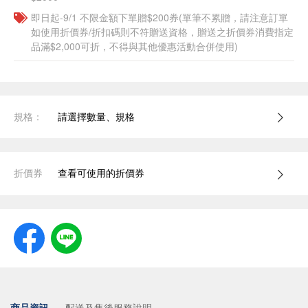
即日起-9/1 不限金額下單贈$200券(單筆不累贈，請注意訂單
如使用折價券/折扣碼則不符贈送資格，贈送之折價券消費指定
品滿$2,000可折，不得與其他優惠活動合併使用)
規格：
請選擇數量、規格
折價券
查看可使用的折價券
商品資訊
配送及售後服務說明