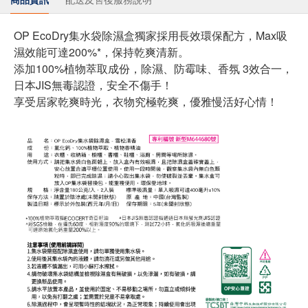
OP EcoDry集水袋除濕盒獨家採用長效環保配方，Max吸
濕效能可達200%*，保持乾爽清新。
添加100%植物萃取成份，除濕、防霉味、香氛 3效合一，
日本JIS無毒認證，安全不傷手！
享受居家乾爽時光，衣物究極乾爽，優雅慢活好心情！