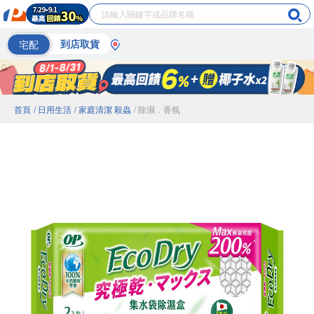
宅配
到店取貨
首頁
/ 日用生活
/ 家庭清潔 殺蟲
/ 除濕．香氛