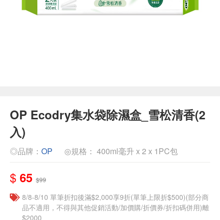
OP Ecodry集水袋除濕盒_雪松清香(2
入)
◎品牌：
OP
◎規格： 400ml毫升 x 2 x 1PC包
$
65
$99
8/8-8/10 單筆折扣後滿$2,000享9折(單筆上限折$500)(部分商
品不適用，不得與其他促銷活動/加價購/折價券/折扣碼併用)離
$2000