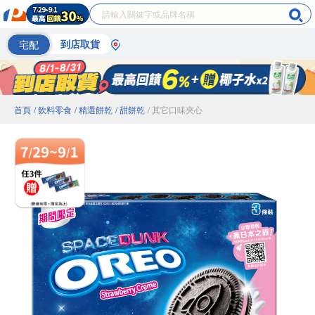
宅配
到店取貨
首頁
/ 飲料零食
/ 精選餅乾
/ 甜餅乾
/ 其它口味夾心