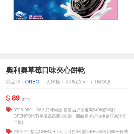
奧利奧草莓口味夾心餅乾
◎品牌：
OREO
◎規格： 315g克 x 1 x 1BOX盒
$
89
$115
0729-0901_30大品牌同慶 指定品折扣後滿$499贈60點
OPENPOINT(單筆最高贈300點，回饋皆以折扣後金額為計算
門檻)
7/29-9/1 指定OREO,RITZ,可口任3件贈OREO草莓口味一條裝