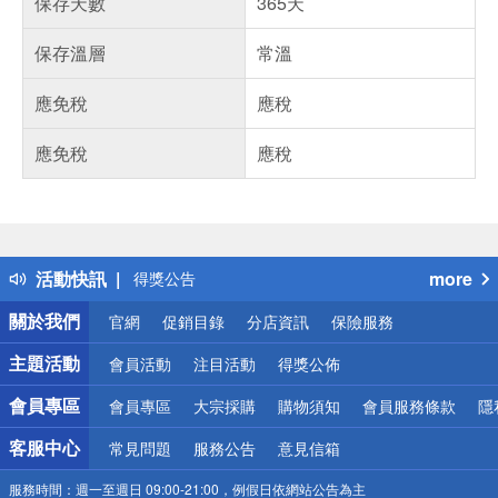
保存天數
365天
保存溫層
常溫
應免稅
應稅
應免稅
應稅
偏遠地區配送
詐騙網頁！請小心！
得獎公告
活動快訊
more
熱門話題
銀行優惠
關於我們
官網
促銷目錄
分店資訊
保險服務
偏遠地區配送
詐騙網頁！請小心！
主題活動
會員活動
注目活動
得獎公佈
會員專區
會員專區
大宗採購
購物須知
會員服務條款
隱
客服中心
常見問題
服務公告
意見信箱
服務時間：
週一至週日 09:00-21:00，例假日依網站公告為主