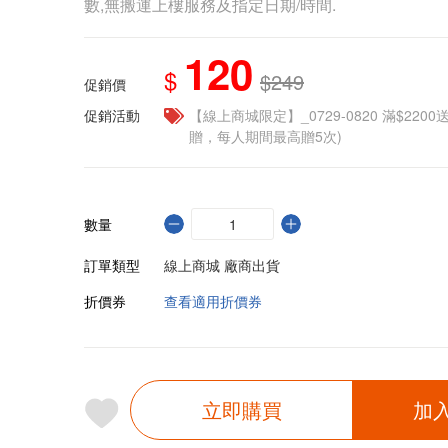
數,無搬運上樓服務及指定日期/時間.
120
$
$249
促銷價
促銷活動
【線上商城限定】_0729-0820 滿$2200
贈，每人期間最高贈5次)
數量
訂單類型
線上商城 廠商出貨
折價券
查看適用折價券
立即購買
加