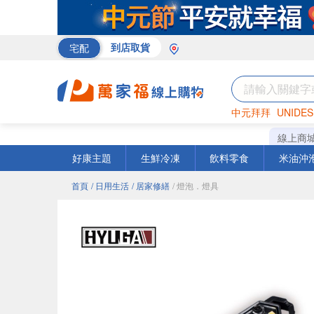
宅配
到店取貨
中元拜拜
UNIDES
巧克力
罐頭
咖啡
線上商
好康主題
生鮮冷凍
飲料零食
米油沖
首頁
/ 日用生活
/ 居家修繕
/ 燈泡．燈具