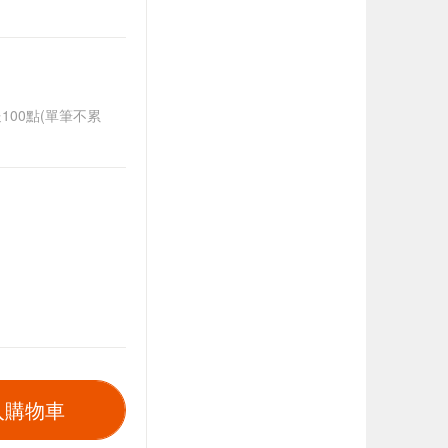
送100點(單筆不累
入購物車