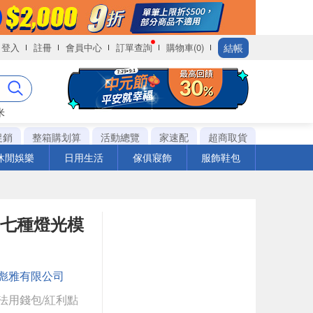
結帳
登入
註冊
會員中心
訂單查詢
購物車(0)
米
促銷
整箱購划算
活動總覽
家速配
超商取貨
休閒娛樂
日用生活
傢俱寢飾
服飾鞋包
 七種燈光模
彪雅有限公司
法用錢包/紅利點