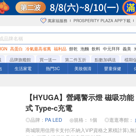
萬家福服務
PROSPERITY PLAZA APP下載
IGN
高蛋白
冷氣最高省萬
福利品
餅乾
泡麵
飲料
中元拜拜
義美
海苔
城
品牌旗艦館
買一送一
第二件五折
點數加碼送
檔期
泡
生活家電
熱門3C
美妝個清
嬰童保健
【HYUGA】營繩警示燈 磁吸功能
式 Type-c充電
◎品牌：
PA LED
◎規格： 1個
◎逛逛專館：
商城限用信用卡支付(不納入VIP資格之累積計算),無