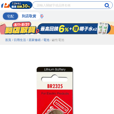
宅配
到店取貨
首頁
/ 日用生活
/ 居家修繕
/ 電池
/ 鹼性電池