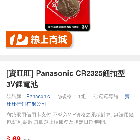
[寶旺旺] Panasonic CR2325鈕扣型
3V鋰電池
◎品牌：
Panasonic
◎規格： 1組
◎逛逛專館：
寶
旺旺行銷有限公司
商城限用信用卡支付(不納入VIP資格之累積計算),無法用錢
包/紅利點數,無搬運上樓服務及指定日期/時間.
$
69
$140