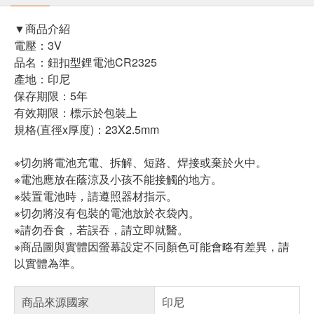
▼商品介紹
電壓：3V
品名：鈕扣型鋰電池CR2325
產地：印尼
保存期限：5年
有效期限：標示於包裝上
規格(直徑x厚度)：23X2.5mm
※切勿將電池充電、拆解、短路、焊接或棄於火中。
※電池應放在蔭涼及小孩不能接觸的地方。
※裝置電池時，請遵照器材指示。
※切勿將沒有包裝的電池放於衣袋內。
※請勿吞食，若誤吞，請立即就醫。
※商品圖與實體因螢幕設定不同顏色可能會略有差異，請
以實體為準。
商品來源國家
印尼