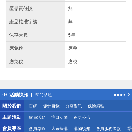
產品責任險
無
產品核准字號
無
保存天數
5年
應免稅
應稅
應免稅
應稅
偏遠地區配送
詐騙網頁！請小心！
得獎公告
活動快訊
more
熱門話題
銀行優惠
關於我們
官網
促銷目錄
分店資訊
保險服務
偏遠地區配送
詐騙網頁！請小心！
主題活動
會員活動
注目活動
得獎公佈
會員專區
會員專區
大宗採購
購物須知
會員服務條款
隱