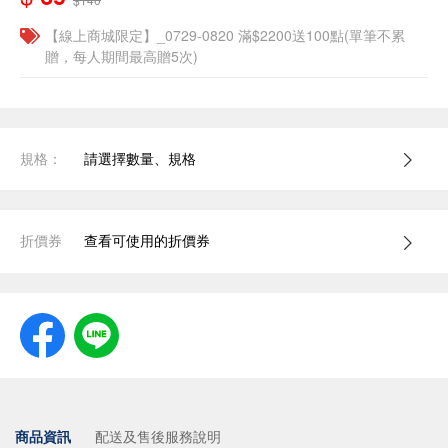
【線上商城限定】_0729-0820 滿$2200送100點(單筆不累
贈，每人期間最高贈5次)
規格：
請選擇數量、規格
折價券
查看可使用的折價券
商品資訊
配送及售後服務說明