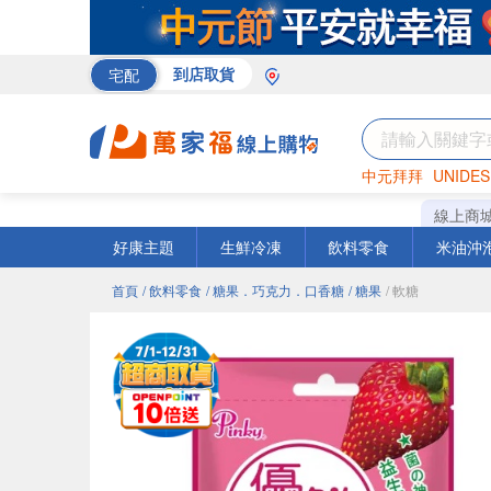
宅配
到店取貨
中元拜拜
UNIDES
巧克力
罐頭
海苔
線上商
好康主題
生鮮冷凍
飲料零食
米油沖
首頁
/ 飲料零食
/ 糖果．巧克力．口香糖
/ 糖果
/ 軟糖