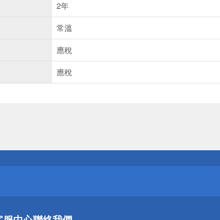
2年
常溫
應稅
應稅
送
請小心！
送
客服中心
聯絡我們