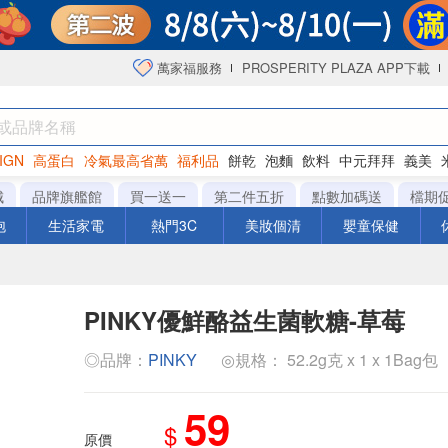
萬家福服務
PROSPERITY PLAZA APP下載
IGN
高蛋白
冷氣最高省萬
福利品
餅乾
泡麵
飲料
中元拜拜
義美
洋芋片
城
品牌旗艦館
買一送一
第二件五折
點數加碼送
檔期
泡
生活家電
熱門3C
美妝個清
嬰童保健
PINKY優鮮酪益生菌軟糖-草莓
◎品牌：
PINKY
◎規格： 52.2g克 x 1 x 1Bag包
59
$
原價