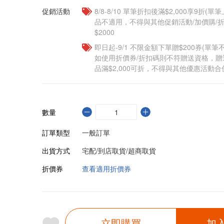
促銷活動
8/8-8/10 單筆折扣後滿$2,000享9折(單
品不適用，不得與其他促銷活動/加價購/折
$2000
即日起-9/1 不限金額下單贈$200券(單
如使用折價券/折扣碼則不符贈送資格，
品滿$2,000可折，不得與其他優惠活動合
數量
訂單類型
一般訂單
出貨方式
宅配/到店取貨/超商取貨
折價券
查看適用折價券
立即購買
加