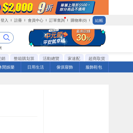
結帳
登入
註冊
會員中心
訂單查詢
購物車(0)
米
促銷
整箱購划算
活動總覽
家速配
超商取貨
休閒娛樂
日用生活
傢俱寢飾
服飾鞋包