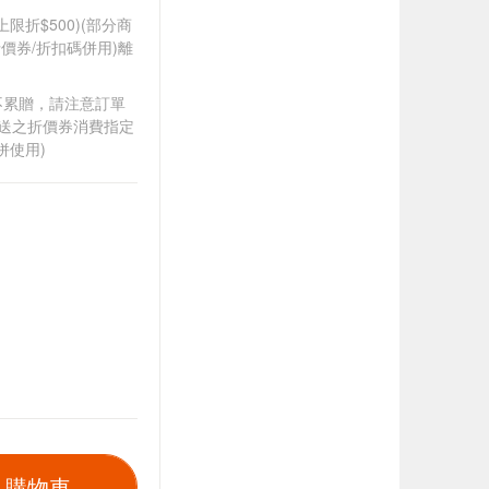
筆上限折$500)(部分商
價券/折扣碼併用)離
筆不累贈，請注意訂單
贈送之折價券消費指定
併使用)
入購物車