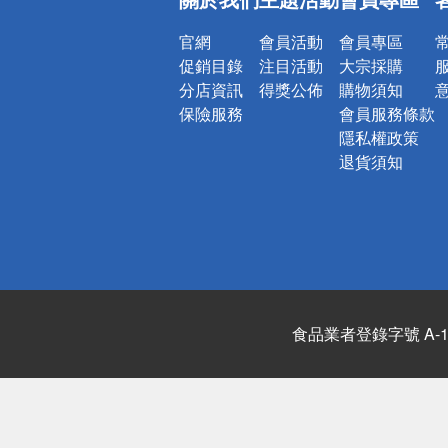
詐騙網頁！
官網
會員活動
會員專區
促銷目錄
注目活動
大宗採購
分店資訊
得獎公佈
購物須知
保險服務
會員服務條款
隱私權政策
退貨須知
食品業者登錄字號 A-122