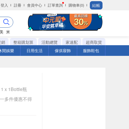
結帳
登入
註冊
會員中心
訂單查詢
購物車(0)
美
米
促銷
整箱購划算
活動總覽
家速配
超商取貨
休閒娛樂
日用生活
傢俱寢飾
服飾鞋包
 x 1Bottle瓶
送一多件優惠不得