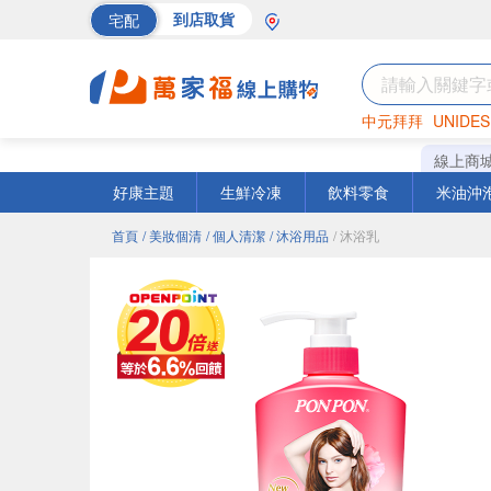
宅配
到店取貨
中元拜拜
UNIDES
海苔
巧克力
罐頭
線上商
好康主題
生鮮冷凍
飲料零食
米油沖
首頁
/ 美妝個清
/ 個人清潔
/ 沐浴用品
/ 沐浴乳