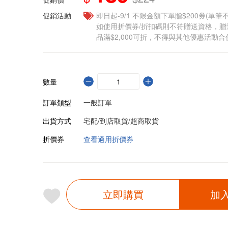
促銷活動
即日起-9/1 不限金額下單贈$200券(單
如使用折價券/折扣碼則不符贈送資格，
品滿$2,000可折，不得與其他優惠活動合
數量
訂單類型
一般訂單
出貨方式
宅配/到店取貨/超商取貨
折價券
查看適用折價券
立即購買
加