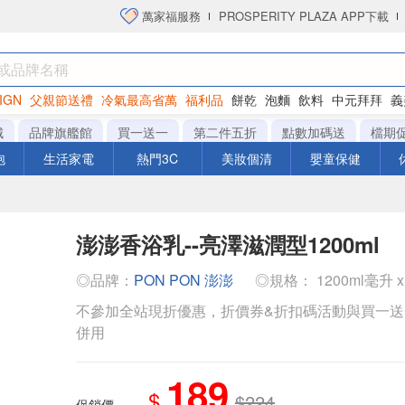
萬家福服務
PROSPERITY PLAZA APP下載
IGN
父親節送禮
冷氣最高省萬
福利品
餅乾
泡麵
飲料
中元拜拜
義
衛生紙
城
品牌旗艦館
買一送一
第二件五折
點數加碼送
檔期
泡
生活家電
熱門3C
美妝個清
嬰童保健
澎澎香浴乳--亮澤滋潤型1200ml
◎品牌：
PON PON 澎澎
◎規格： 1200ml毫升 x 1
不參加全站現折優惠，折價券&折扣碼活動與買一
併用
189
$
$224
促銷價