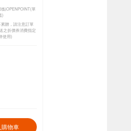
OPENPOINT(單
)
筆不累贈，請注意訂單
贈送之折價券消費指定
併使用)
入購物車