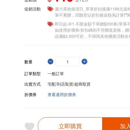
促銷活動
週六美妝個清日_單筆折扣後滿1188元送80點
筆不累贈，回饋皆以折扣後金額為計算門檻
即日起-9/1 不限金額下單贈$200券(單
如使用折價券/折扣碼則不符贈送資格，
品滿$2,000可折，不得與其他優惠活動合
數量
訂單類型
一般訂單
出貨方式
宅配/到店取貨/超商取貨
折價券
查看適用折價券
立即購買
加