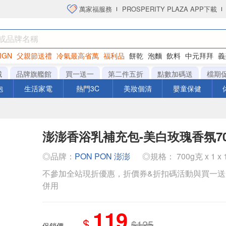
萬家福服務
PROSPERITY PLAZA APP下載
IGN
父親節送禮
冷氣最高省萬
福利品
餅乾
泡麵
飲料
中元拜拜
義
洋芋片
城
品牌旗艦館
買一送一
第二件五折
點數加碼送
檔期
泡
生活家電
熱門3C
美妝個清
嬰童保健
澎澎香浴乳補充包-美白玫瑰香氛70
◎品牌：
PON PON 澎澎
◎規格： 700g克 x 1 x 
不參加全站現折優惠，折價券&折扣碼活動與買一
併用
119
$
$125
促銷價