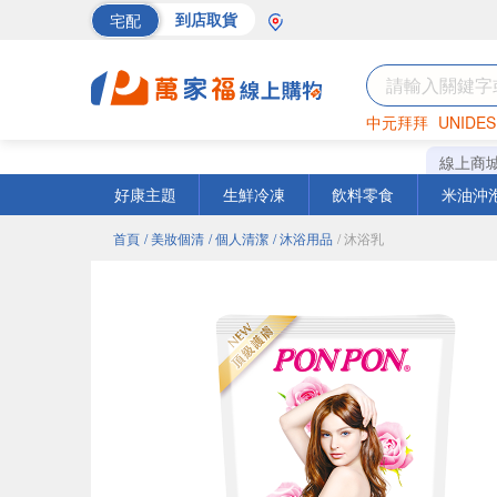
宅配
到店取貨
中元拜拜
UNIDES
巧克力
罐頭
海苔
線上商
好康主題
生鮮冷凍
飲料零食
米油沖
首頁
/ 美妝個清
/ 個人清潔
/ 沐浴用品
/ 沐浴乳