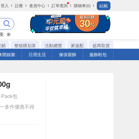
結帳
登入
註冊
會員中心
訂單查詢
購物車(0)
美
米
促銷
整箱購划算
活動總覽
家速配
超商取貨
休閒娛樂
日用生活
傢俱寢飾
服飾鞋包
0g
1Pack包
送一多件優惠不得