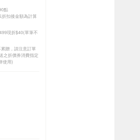
90點
饋皆以折扣後金額為計算
499現折$40(單筆不
筆不累贈，請注意訂單
贈送之折價券消費指定
併使用)