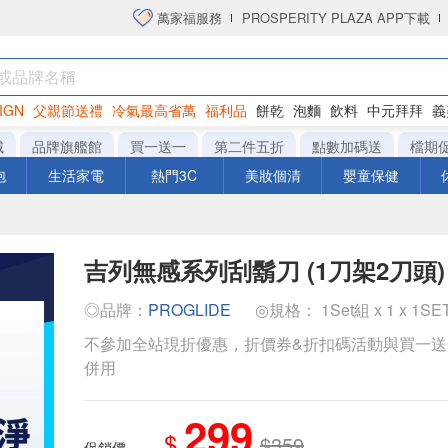
萬家福服務
PROSPERITY PLAZA APP下載
IGN
父親節送禮
冷氣最高省萬
福利品
餅乾
泡麵
飲料
中元拜拜
義
洋芋片
城
品牌旗艦館
買一送一
第二件五折
點數加碼送
檔期
泡
生活家電
熱門3C
美妝個清
嬰童保健
吉列無感系列刮鬍刀 (1刀架2刀頭)
◎品牌：
PROGLIDE
◎規格： 1Set組 x 1 x 1S
不參加全站現折優惠，折價券&折扣碼活動與買一
併用
299
$
$359
促銷價