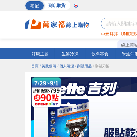
宅配
到店取貨
中元拜拜
UNIDES
巧克力
罐頭
海苔
線上商
好康主題
生鮮冷凍
飲料零食
米油沖
首頁
/ 美妝個清
/ 個人清潔
/ 刮鬍用品
/ 刮鬍刀架