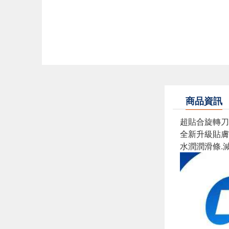
商品資訊
超貼合旋轉刀
全新升級貼膚
水潤潤滑條.