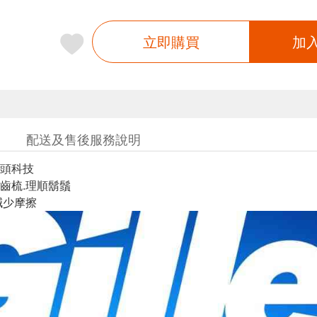
立即購買
加
配送及售後服務說明
頭科技
齒梳.理順鬍鬚
減少摩擦