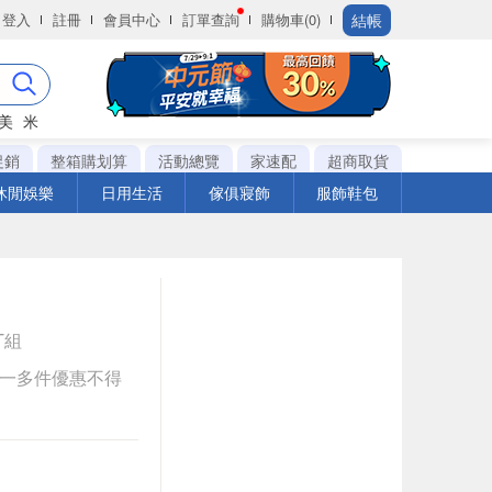
結帳
登入
註冊
會員中心
訂單查詢
購物車(0)
美
米
促銷
整箱購划算
活動總覽
家速配
超商取貨
休閒娛樂
日用生活
傢俱寢飾
服飾鞋包
ET組
送一多件優惠不得