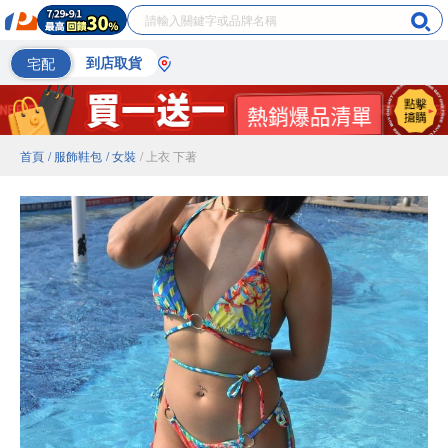
宅配
到店取貨
首頁
/ 服飾鞋包
/ 女裝
/ 上衣 下著