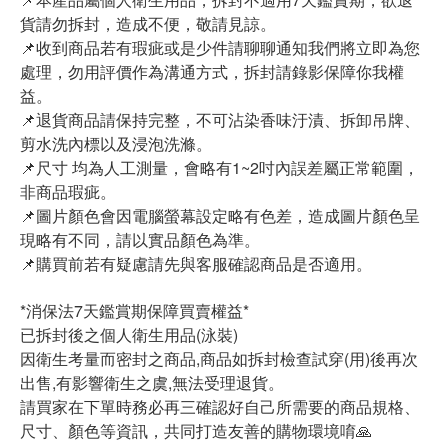
貨請勿拆封，造成不便，敬請見諒。
📌收到商品若有瑕疵或是少件請聊聊通知我們將立即為您
處理，勿用評價作為溝通方式，拆封請錄影保障你我權
益。
📌退貨商品請保持完整，不可沾染香味汙漬、拆卸吊牌、
剪水洗內標以及浸泡洗滌。
📌尺寸 均為人工測量，會略有1~2吋內誤差屬正常範圍，
非商品瑕疵。
📌圖片顏色會因電腦螢幕設定略有色差，造成圖片顏色呈
現略有不同，請以實品顏色為準。
📌購買前若有疑慮請先與客服確認商品是否適用。
*消保法7天鑑賞期保障買賣權益*
已拆封後之個人衛生用品(泳裝)
因衛生考量而密封之商品,商品如拆封檢查試穿(用)後再次
出售,有影響衛生之虞,無法受理退貨。
請買家在下單時務必再三確認好自己所需要的商品規格、
尺寸、顏色等資訊，共同打造友善的購物環境唷🙏