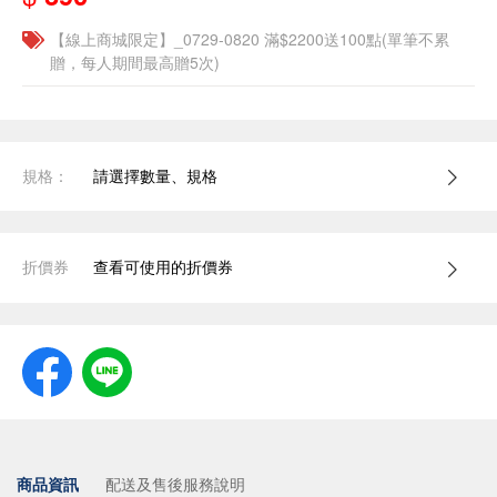
【線上商城限定】_0729-0820 滿$2200送100點(單筆不累
贈，每人期間最高贈5次)
規格：
請選擇數量、規格
折價券
查看可使用的折價券
商品資訊
配送及售後服務說明