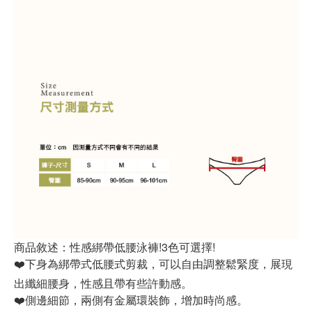
商品敘述：性感綁帶低腰泳褲!3色可選擇!
❤️下身為綁帶式低腰式剪裁，可以自由調整鬆緊度，展現
出纖細腰身，性感且帶有些許動感。
❤️側邊細節，兩側有金屬環裝飾，增加時尚感。