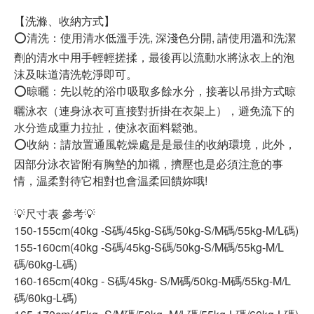
【洗滌、收納方式】
⭕️清洗：使用清水低溫手洗, 深淺色分開, 請使用溫和洗潔
劑的清水中用手輕輕搓揉，最後再以流動水將泳衣上的泡
沫及味道清洗乾淨即可。
⭕️晾曬：先以乾的浴巾吸取多餘水分，接著以吊掛方式晾
曬泳衣（連身泳衣可直接對折掛在衣架上），避免流下的
水分造成重力拉扯，使泳衣面料鬆弛。
⭕️收納：請放置通風乾燥處是是最佳的收納環境，此外，
因部分泳衣皆附有胸墊的加襯，擠壓也是必須注意的事
情，温柔對待它相對也會温柔回饋妳哦!
💡尺寸表 參考💡
150-155cm(40kg -S碼/45kg-S碼/50kg-S/M碼/55kg-M/L碼)
155-160cm(40kg -S碼/45kg-S碼/50kg-S/M碼/55kg-M/L
碼/60kg-L碼)
160-165cm(40kg - S碼/45kg- S/M碼/50kg-M碼/55kg-M/L
碼/60kg-L碼)