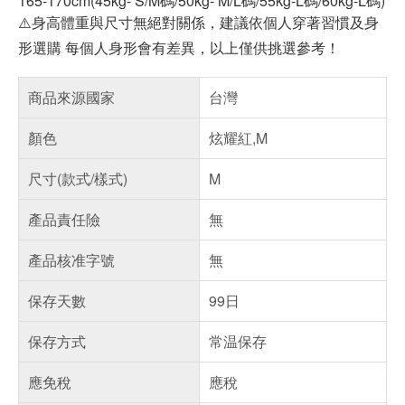
165-170cm(45kg- S/M碼/50kg- M/L碼/55kg-L碼/60kg-L碼)
⚠️身高體重與尺寸無絕對關係，建議依個人穿著習慣及身
形選購 每個人身形會有差異，以上僅供挑選參考！
商品來源國家
台灣
顏色
炫耀紅,M
尺寸(款式/樣式)
M
產品責任險
無
產品核准字號
無
保存天數
99日
保存方式
常温保存
應免稅
應稅