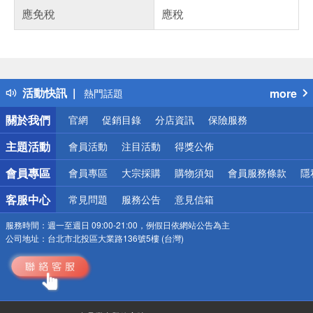
應免稅
應稅
偏遠地區配送
詐騙網頁！請小心！
得獎公告
活動快訊
more
熱門話題
銀行優惠
關於我們
官網
促銷目錄
分店資訊
保險服務
偏遠地區配送
詐騙網頁！請小心！
主題活動
會員活動
注目活動
得獎公佈
會員專區
會員專區
大宗採購
購物須知
會員服務條款
隱
客服中心
常見問題
服務公告
意見信箱
服務時間：
週一至週日 09:00-21:00，例假日依網站公告為主
公司地址：
台北市北投區大業路136號5樓 (台灣)