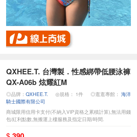
QXHEE.T. 台灣製．性感綁帶低腰泳褲
QX-A06b 炫耀紅M
◎品牌：
QXHEE.T.
◎規格： 1件
◎逛逛專館：
海洋
騎士國際有限公司
商城限用信用卡支付(不納入VIP資格之累積計算),無法用錢
包/紅利點數,無搬運上樓服務及指定日期/時間.
$
390