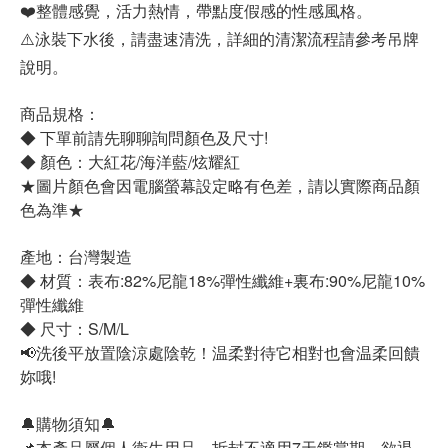
❤️整體感覺，活力熱情，帶點度假感的性感風格。
⚠️泳裝下水後，請盡速清洗，詳細的清潔流程請參考吊牌
說明。
商品規格：
◆ 下單前請先聊聊詢問顏色及尺寸!
◆ 顏色：大紅花/海洋藍/炫耀紅
★圖片顏色會因電腦螢幕設定略有色差，請以實際商品顏
色為準★
產地：台灣製造
◆ 材質：表布:82%尼龍18%彈性纖維+裏布:90%尼龍10%
彈性纖維
◆ 尺寸：S/M/L
📢洗後平放置陰涼處陰乾！温柔對待它相對也會温柔回饋
妳哦!
🔔購物須知🔔
📌本產品屬個人衛生用品，拆封不適用7天鑑賞期，欲退