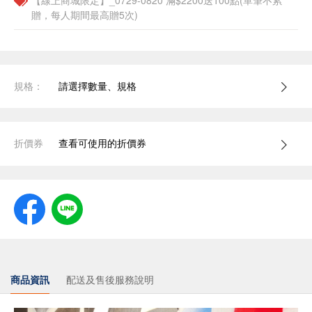
【線上商城限定】_0729-0820 滿$2200送100點(單筆不累
贈，每人期間最高贈5次)
規格：
請選擇數量、規格
折價券
查看可使用的折價券
商品資訊
配送及售後服務說明