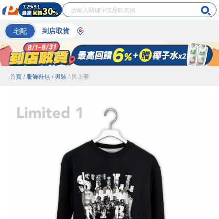
宅配
到店取貨
首頁
/ 服飾鞋包
/ 男裝
/ 男上著