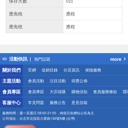
保存天數
0日
應免稅
應稅
應免稅
應稅
偏遠地區配送
詐騙網頁！請小心！
得獎公告
活動快訊
more
熱門話題
銀行優惠
關於我們
官網
促銷目錄
分店資訊
保險服務
偏遠地區配送
詐騙網頁！請小心！
主題活動
會員活動
注目活動
得獎公佈
會員專區
會員專區
大宗採購
購物須知
會員服務條款
隱
客服中心
常見問題
服務公告
意見信箱
服務時間：
週一至週日 09:00-21:00，例假日依網站公告為主
公司地址：
台北市北投區大業路136號5樓 (台灣)