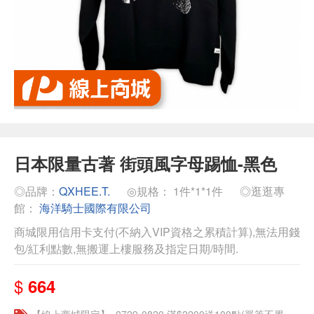
日本限量古著 街頭風字母踢恤-黑色
◎品牌：
QXHEE.T.
◎規格： 1件*1*1件
◎逛逛專
館：
海洋騎士國際有限公司
商城限用信用卡支付(不納入VIP資格之累積計算),無法用錢
包/紅利點數,無搬運上樓服務及指定日期/時間.
$
664