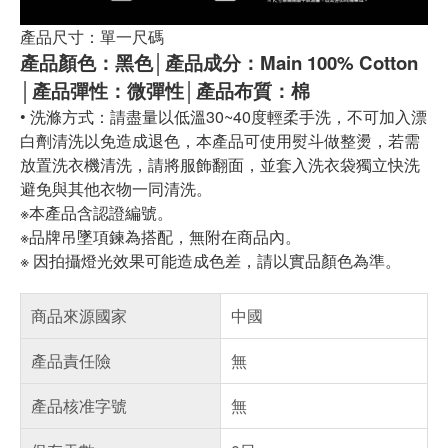
產品尺寸：單一尺碼
產品顏色：黑色│產品成分：Main 100% Cotton
│產品彈性：微彈性│產品布質：棉
• 洗滌方式：請盡量以低溫30~40度輕柔手洗，不可加入漂
白劑清洗以免造成退色，本產品可使用熨斗做整燙，若需
放置洗衣機清洗，請將服飾翻面，並套入洗衣袋獨立快洗
避免與其他衣物一同清洗。
※本產品含認證編號。
※品牌吊墜項鍊為搭配，無附在商品內。
※ 因拍攝燈光效果可能造成色差，請以實品顏色為準。
商品來源國家
中國
產品責任險
無
產品核准字號
無