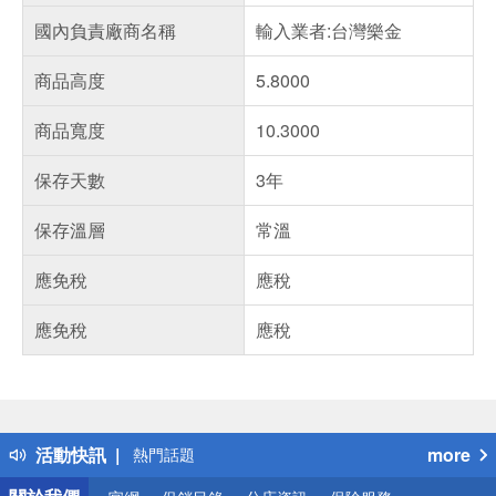
國內負責廠商名稱
輸入業者:台灣樂金
商品高度
5.8000
商品寬度
10.3000
保存天數
3年
保存溫層
常溫
應免稅
應稅
應免稅
應稅
偏遠地區配送
詐騙網頁！請小心！
得獎公告
活動快訊
more
熱門話題
銀行優惠