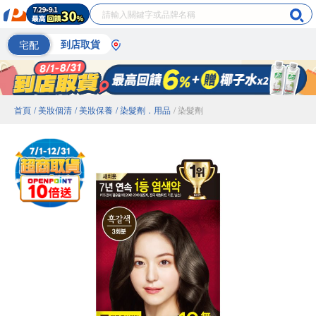
宅配
到店取貨
首頁
/ 美妝個清
/ 美妝保養
/ 染髮劑．用品
/ 染髮劑