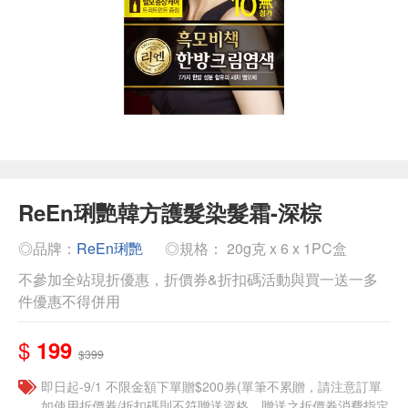
ReEn琍艷韓方護髮染髮霜-深棕
◎品牌：
ReEn琍艷
◎規格： 20g克 x 6 x 1PC盒
不參加全站現折優惠，折價券&折扣碼活動與買一送一多
件優惠不得併用
$
199
$399
即日起-9/1 不限金額下單贈$200券(單筆不累贈，請注意訂單
如使用折價券/折扣碼則不符贈送資格，贈送之折價券消費指定