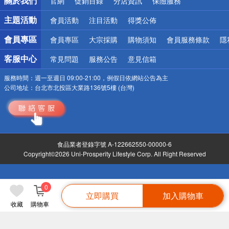
關於我們
官網
促銷目錄
分店資訊
保險服務
偏遠地區配送
詐騙網頁！請小心！
主題活動
會員活動
注目活動
得獎公佈
會員專區
會員專區
大宗採購
購物須知
會員服務條款
隱
客服中心
常見問題
服務公告
意見信箱
服務時間：
週一至週日 09:00-21:00，例假日依網站公告為主
公司地址：
台北市北投區大業路136號5樓 (台灣)
食品業者登錄字號 A-122662550-00000-6
Copyright©2026 Uni-Prosperity Lifestyle Corp. All Right Reserved
0
立即購買
加入購物車
收藏
購物車