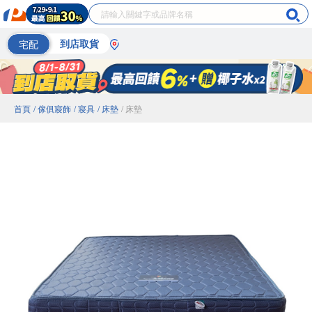
宅配
到店取貨
首頁
/ 傢俱寢飾
/ 寢具
/ 床墊
/ 床墊