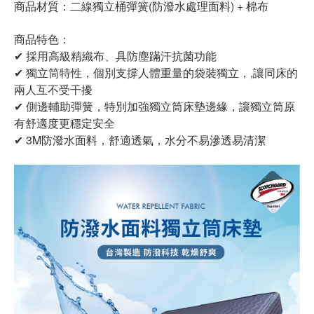
商品材質：二線獨立桶彈簧(防潑水處理面料) + 棉布
商品特色：
✔ 採用高級精織布、具防塵蹣汗抗菌功能
✔ 獨立筒特性，個別支撐人體重量的袋裝獨立，,讓同床的
兩人互不受干擾
✔ 側邊輔助彈簧，特別加強獨立筒床墊邊緣，讓獨立筒原
有舒適度更穩定安全
✔ 3M防潑水面料，舒適透氣，水分不易滲透易清潔