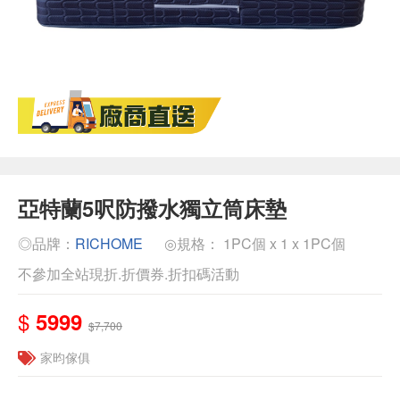
亞特蘭5呎防撥水獨立筒床墊
◎品牌：
RICHOME
◎規格： 1PC個 x 1 x 1PC個
不參加全站現折.折價券.折扣碼活動
$
5999
$7,700
家昀傢俱