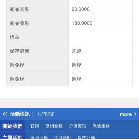
商品高度
20.0000
商品寬度
188.0000
標章
保存溫層
常溫
應免稅
應稅
應免稅
應稅
偏遠地區配送
詐騙網頁！請小心！
得獎公告
活動快訊
more
熱門話題
銀行優惠
關於我們
官網
促銷目錄
分店資訊
保險服務
偏遠地區配送
詐騙網頁！請小心！
主題活動
會員活動
注目活動
得獎公佈