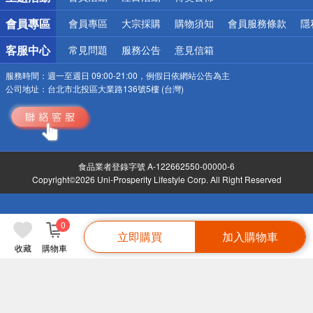
會員專區
會員專區
大宗採購
購物須知
會員服務條款
隱
客服中心
常見問題
服務公告
意見信箱
服務時間：
週一至週日 09:00-21:00，例假日依網站公告為主
公司地址：
台北市北投區大業路136號5樓 (台灣)
食品業者登錄字號 A-122662550-00000-6
Copyright©2026 Uni-Prosperity Lifestyle Corp. All Right Reserved
0
立即購買
加入購物車
收藏
購物車