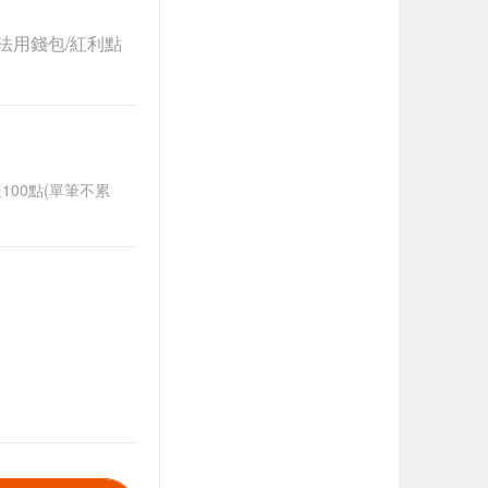
法用錢包/紅利點
送100點(單筆不累