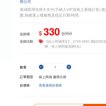
限公司
商城限用信用卡支付(不納入VIP資格之累積計算),無
數,無搬運上樓服務及指定日期/時間.
330
$
$350
促銷價
促銷活動
【線上商城限定】_0729-0820 滿$2200
贈，每人期間最高贈5次)
數量
訂單類型
線上商城 廠商出貨
折價券
查看適用折價券