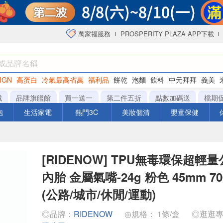
萬家福服務
PROSPERITY PLAZA APP下載
IGN
高蛋白
冷氣最高省萬
福利品
餅乾
泡麵
飲料
中元拜拜
義美
海苔
城
品牌旗艦館
買一送一
第二件五折
點數加碼送
檔期
泡
生活家電
熱門3C
美妝個清
嬰童保健
[RIDENOW] TPU無毒環保超輕
內胎 金屬氣嘴-24g 粉色 45mm 700
(公路/城市/休閒/運動)
◎品牌：
RIDENOW
◎規格： 1條/盒
◎逛逛