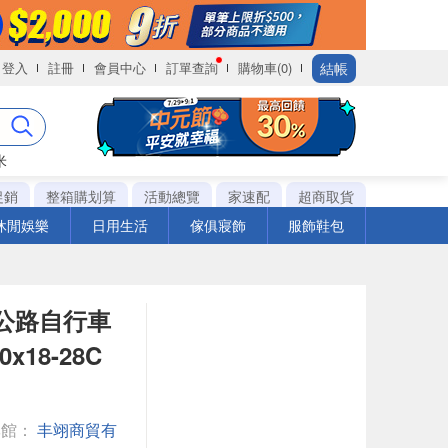
結帳
登入
註冊
會員中心
訂單查詢
購物車(0)
米
促銷
整箱購划算
活動總覽
家速配
超商取貨
休閒娛樂
日用生活
傢俱寢飾
服飾鞋包
量公路自行車
x18-28C
專館：
丰翊商貿有