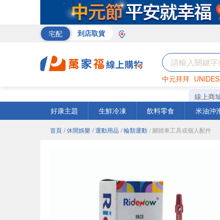
宅配
到店取貨
中元拜拜
UNIDES
巧克力
罐頭
咖啡
線上商
好康主題
生鮮冷凍
飲料零食
米油沖
首頁
/ 休閒娛樂
/ 運動用品
/ 輪類運動
/ 腳踏車工具或個人配件