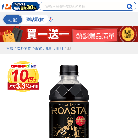
宅配
到店取貨
首頁
/ 飲料零食
/ 茶飲．咖啡
/ 咖啡
/ 咖啡