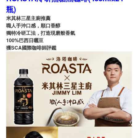
瓶)
米其林三星主廚推薦
職人手沖口感，順口香醇
獨特冷研工法，打造現磨般香氣
100%巴西日曬豆
獲SCA國際咖啡師評鑑