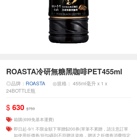
ROASTA冷研無糖黑咖啡PET455ml
◎品牌：
ROASTA
◎規格： 455ml毫升 x 1 x
24BOTTLE瓶
$
630
$750
箱購(699免基本運費)
即日起-9/1 不限金額下單贈$200券(單筆不累贈，請注意訂單
如使用折價券/折扣碼則不符贈送資格，贈送之折價券消費指定