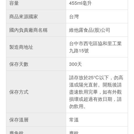
容量
455ml毫升
商品來源國家
台灣
國內負責廠商名稱
維他露食品(股)公司
台中市西屯區協和里工業
製造商地址
九路15號
保存天數
300天
請存放於25℃以下，勿高
溫或陽光直射。開瓶後請
保存方式
盡速飲用完畢，如有外觀
損壞或超過有效日期，請
勿飲用。
保存溫層
常溫
應免稅
應稅