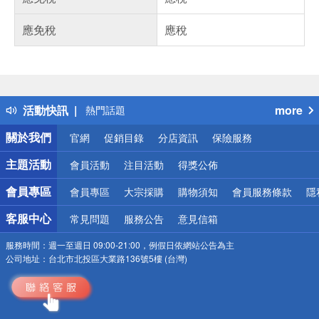
應免稅
應稅
偏遠地區配送
詐騙網頁！請小心！
得獎公告
活動快訊
more
熱門話題
銀行優惠
關於我們
官網
促銷目錄
分店資訊
保險服務
偏遠地區配送
詐騙網頁！請小心！
主題活動
會員活動
注目活動
得獎公佈
會員專區
會員專區
大宗採購
購物須知
會員服務條款
隱
客服中心
常見問題
服務公告
意見信箱
服務時間：
週一至週日 09:00-21:00，例假日依網站公告為主
公司地址：
台北市北投區大業路136號5樓 (台灣)