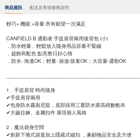
商品資訊
配送及售後服務說明
輕巧+ 機能 +容量 所有願望一次滿足
CANFIELD B 通勤者 手提肩背兩用後背包 (小)
．防水輕量、輕鬆放入隨身用品容量不緊繃
．超飽和配色 點亮整日好心情
．防水- 海邊OK；輕量- 旅遊/孩童OK；大容量-通勤OK
_______________________________________________
1．手提肩背 時尚隨身
✔手提肩背兩用
✔包身防水霧面尼龍，底部採用三重防水膜高磅數帆布
✔大齒拉鍊、金屬扣件 展現個人風格
2．魔法袋身空間
✔創新下捲式袋蓋加上隱蕆式磁扣 ，兼顧物品安全及方便