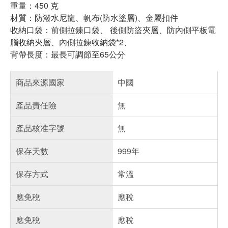
重量：450 克
材質：防潑水尼龍、帆布(防水塗層)、金屬扣件
收納口袋：前側拉鍊口袋、 後側防盜夾層、防內側平板電
腦收納夾層、內側拉鍊收納袋*2、
背帶長度：最長可調節至65公分
商品來源國家
中國
產品責任險
無
產品核准字號
無
保存天數
999年
保存方式
常溫
應免稅
應稅
應免稅
應稅