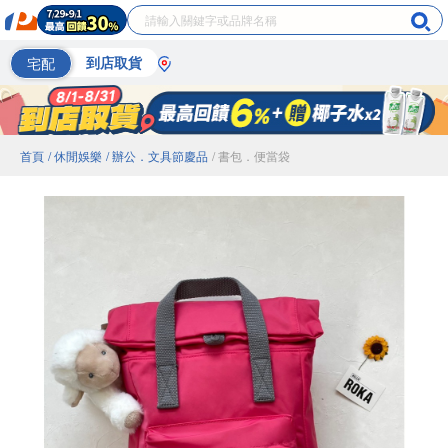
宅配
到店取貨
首頁
/ 休閒娛樂
/ 辦公．文具節慶品
/ 書包．便當袋