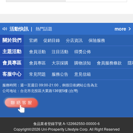
偏遠地區配送
詐騙網頁！請小心！
得獎公告
活動快訊
more
熱門話題
銀行優惠
關於我們
官網
促銷目錄
分店資訊
保險服務
偏遠地區配送
詐騙網頁！請小心！
主題活動
會員活動
注目活動
得獎公佈
會員專區
會員專區
大宗採購
購物須知
會員服務條款
隱
客服中心
常見問題
服務公告
意見信箱
服務時間：
週一至週日 09:00-21:00，例假日依網站公告為主
公司地址：
台北市北投區大業路136號5樓 (台灣)
食品業者登錄字號 A-122662550-00000-6
Copyright©2026 Uni-Prosperity Lifestyle Corp. All Right Reserved