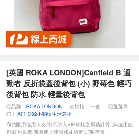
[英國 ROKA LONDON]Canfield B 通
勤者 反折袋蓋後背包 (小) 野莓色 輕巧
後背包 防水 輕量後背包
◎品牌：
ROKA LONDON
◎規格： 一個
◎逛逛專
館：
ATTIC92小閣樓生活選物
商城限用信用卡支付(不納入VIP資格之累積計算),無法用錢
包/紅利點數,無搬運上樓服務及指定日期/時間.