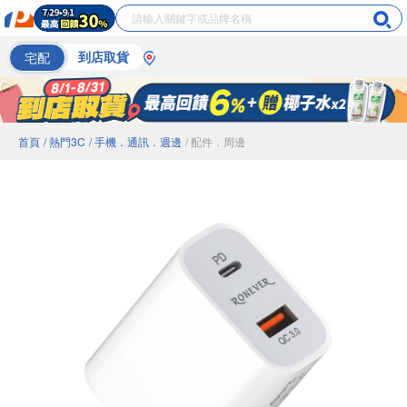
宅配
到店取貨
首頁
/ 熱門3C
/ 手機．通訊．週邊
/ 配件．周邊