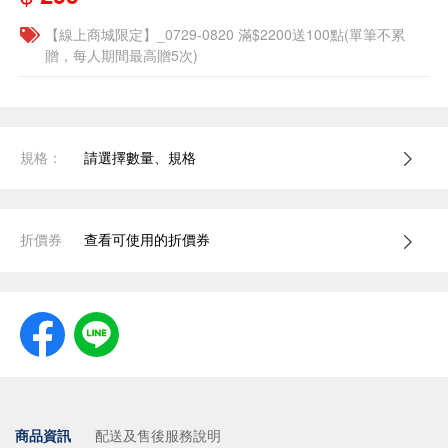
【線上商城限定】_0729-0820 滿$2200送100點(單筆不累
贈，每人期間最高贈5次)
規格：
請選擇數量、規格
折價券
查看可使用的折價券
商品資訊
配送及售後服務說明