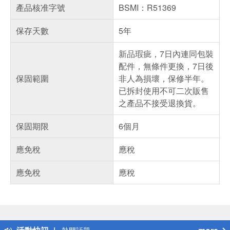
產品核准字號
BSMI：R51369
保存天數
5年
新品瑕疵，7日內連同包裝
配件，無條件更換，7日後
保固範圍
非人為損壞，保修半年。
已拆封使用不可二次販售
之產品不接受退換貨。
保固期限
6個月
應免稅
應稅
應免稅
應稅
偏遠地區配送
詐騙網頁！請小心！
得獎公告