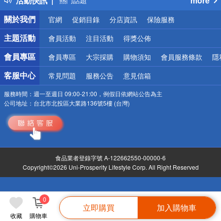
活動快訊
more
熱門話題
銀行優惠
關於我們
官網
促銷目錄
分店資訊
保險服務
偏遠地區配送
詐騙網頁！請小心！
主題活動
會員活動
注目活動
得獎公佈
會員專區
會員專區
大宗採購
購物須知
會員服務條款
隱
客服中心
常見問題
服務公告
意見信箱
服務時間：
週一至週日 09:00-21:00，例假日依網站公告為主
公司地址：
台北市北投區大業路136號5樓 (台灣)
食品業者登錄字號 A-122662550-00000-6
Copyright©2026 Uni-Prosperity Lifestyle Corp. All Right Reserved
0
立即購買
加入購物車
收藏
購物車