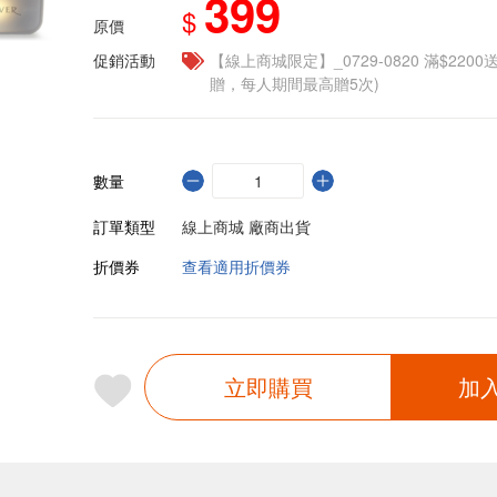
399
$
原價
促銷活動
【線上商城限定】_0729-0820 滿$2200
贈，每人期間最高贈5次)
數量
訂單類型
線上商城 廠商出貨
折價券
查看適用折價券
立即購買
加