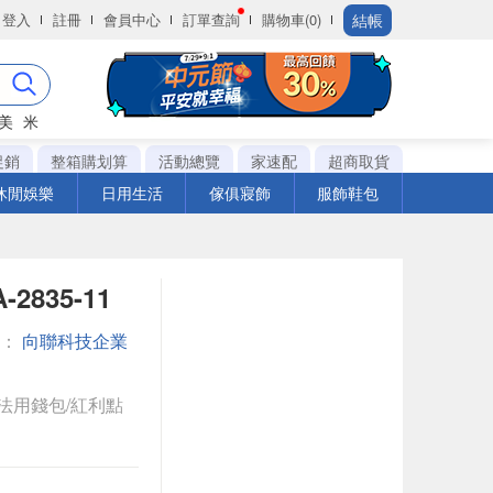
結帳
登入
註冊
會員中心
訂單查詢
購物車(0)
美
米
促銷
整箱購划算
活動總覽
家速配
超商取貨
休閒娛樂
日用生活
傢俱寢飾
服飾鞋包
2835-11
館：
向聯科技企業
法用錢包/紅利點