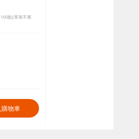
送100點(單筆不累
入購物車