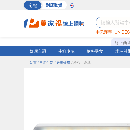
宅配
到店取貨
中元拜拜
UNIDES
巧克力
罐頭
海苔
線上商
好康主題
生鮮冷凍
飲料零食
米油沖
首頁
/ 日用生活
/ 居家修繕
/ 燈泡．燈具