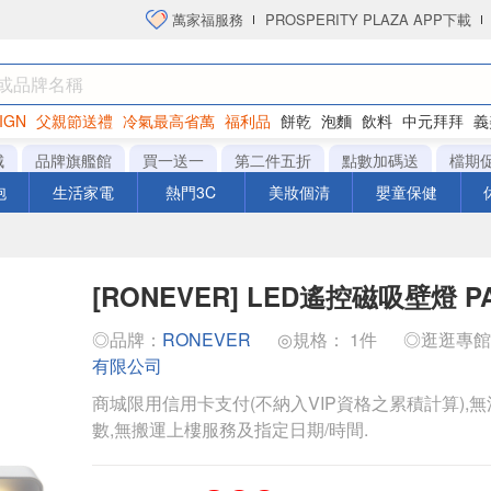
萬家福服務
PROSPERITY PLAZA APP下載
IGN
父親節送禮
冷氣最高省萬
福利品
餅乾
泡麵
飲料
中元拜拜
義
洋芋片
城
品牌旗艦館
買一送一
第二件五折
點數加碼送
檔期
泡
生活家電
熱門3C
美妝個清
嬰童保健
[RONEVER] LED遙控磁吸壁燈 PA-
◎品牌：
RONEVER
◎規格： 1件
◎逛逛專
有限公司
商城限用信用卡支付(不納入VIP資格之累積計算),無
數,無搬運上樓服務及指定日期/時間.