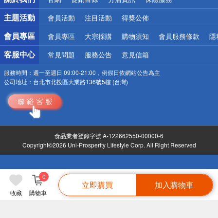
偏遠地區配送
詐騙網頁！請小心！
主題活動
會員活動
注目活動
得獎公佈
會員專區
會員專區
大宗採購
購物須知
會員服務條款
隱
客服中心
常見問題
服務公告
意見信箱
服務時間：
週一至週日 09:00-21:00，例假日依網站公告為主
公司地址：
台北市北投區大業路136號5樓 (台灣)
食品業者登錄字號 A-122662550-00000-6
Copyright©2026 Uni-Prosperity Lifestyle Corp. All Right Reserved
0
立即購買
加入購物車
收藏
購物車