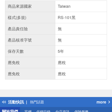
商品來源國家
Taiwan
樣式(多規)
RS-101黑
產品責任險
無
產品核准字號
無
保存天數
5年
應免稅
應稅
應免稅
應稅
偏遠地區配送
詐騙網頁！請小心！
得獎公告
活動快訊
more
熱門話題
銀行優惠
關於我們
官網
促銷目錄
分店資訊
保險服務