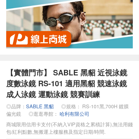
【實體門市】 SABLE 黑貂 近視泳鏡
度數泳鏡 RS-101 適用黑貂 競速泳鏡
成人泳鏡 運動泳鏡 競賽訓練
◎品牌：
SABLE 黑貂
◎規格： RS-101黑,700H 鍍膜
偏光鏡
◎逛逛專館：
哈利有限公司
商城限用信用卡支付(不納入VIP資格之累積計算),無法用錢
包/紅利點數,無搬運上樓服務及指定日期/時間.