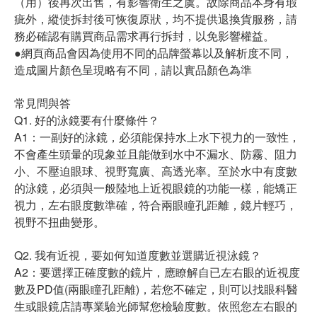
（用）後再次出售，有影響衛生之虞。故除商品本身有瑕
疵外，縱使拆封後可恢復原狀，均不提供退換貨服務，請
務必確認有購買商品需求再行拆封，以免影響權益。
●網頁商品會因為使用不同的品牌螢幕以及解析度不同，
造成圖片顏色呈現略有不同，請以實品顏色為準
常見問與答
Q1. 好的泳鏡要有什麼條件？
A1：一副好的泳鏡，必須能保持水上水下視力的一致性，
不會產生頭暈的現象並且能做到水中不漏水、防霧、阻力
小、不壓迫眼球、視野寬廣、高透光率。至於水中有度數
的泳鏡，必須與一般陸地上近視眼鏡的功能一樣，能矯正
視力，左右眼度數準確，符合兩眼瞳孔距離，鏡片輕巧，
視野不扭曲變形。
Q2. 我有近視，要如何知道度數並選購近視泳鏡？
A2：要選擇正確度數的鏡片，應瞭解自已左右眼的近視度
數及PD值(兩眼瞳孔距離)，若您不確定，則可以找眼科醫
生或眼鏡店請專業驗光師幫您檢驗度數。依照您左右眼的