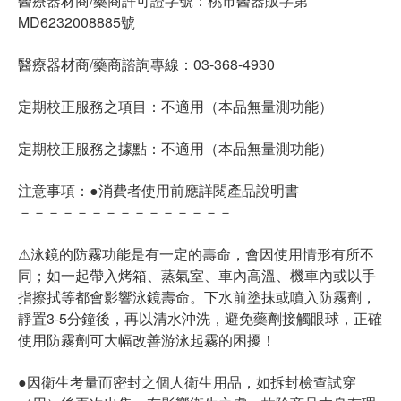
醫療器材商/藥商許可證字號：桃市醫器販字第
MD6232008885號
醫療器材商/藥商諮詢專線：03-368-4930
定期校正服務之項目：不適用（本品無量測功能）
定期校正服務之據點：不適用（本品無量測功能）
注意事項：●消費者使用前應詳閱產品說明書
－－－－－－－－－－－－－－－
⚠泳鏡的防霧功能是有一定的壽命，會因使用情形有所不
同；如一起帶入烤箱、蒸氣室、車內高溫、機車內或以手
指擦拭等都會影響泳鏡壽命。下水前塗抹或噴入防霧劑，
靜置3-5分鐘後，再以清水沖洗，避免藥劑接觸眼球，正確
使用防霧劑可大幅改善游泳起霧的困擾！
●因衛生考量而密封之個人衛生用品，如拆封檢查試穿