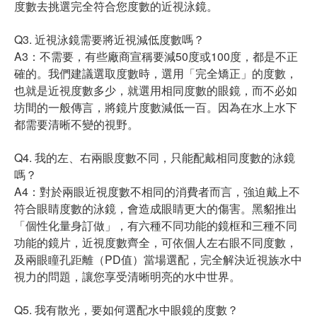
度數去挑選完全符合您度數的近視泳鏡。
Q3. 近視泳鏡需要將近視減低度數嗎？
A3：不需要，有些廠商宣稱要減50度或100度，都是不正
確的。我們建議選取度數時，選用「完全矯正」的度數，
也就是近視度數多少，就選用相同度數的眼鏡，而不必如
坊間的一般傳言，將鏡片度數減低一百。因為在水上水下
都需要清晰不變的視野。
Q4. 我的左、右兩眼度數不同，只能配戴相同度數的泳鏡
嗎？
A4：對於兩眼近視度數不相同的消費者而言，強迫戴上不
符合眼睛度數的泳鏡，會造成眼睛更大的傷害。黑貂推出
「個性化量身訂做」，有六種不同功能的鏡框和三種不同
功能的鏡片，近視度數齊全，可依個人左右眼不同度數，
及兩眼瞳孔距離（PD值）當場選配，完全解決近視族水中
視力的問題，讓您享受清晰明亮的水中世界。
Q5. 我有散光，要如何選配水中眼鏡的度數？