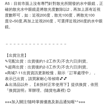
A5：目前市面上沒有專門針對散光所開發的水中眼鏡，正
確的散光水中眼鏡是將散光度數除以2，再加上原有近視
度數即可，如：近視200度，散光100度，將散光100
度/2=50度,再加上近視200度，可選擇近視250度的水中眼
鏡。
－－－－－－－－－－－－－－－－
【出貨注意】
✎宅配出貨：出貨後約1-2工作天(不含六日)到貨。
✎超商出貨：出貨後約2-3工作天(不含六日)到貨。
※商城7-11出貨資訊更新較慢，顯示「訂單處理中」，
表示已出貨，請買家耐心等候唷💕💕
🔺出清品以外，【未拆封正常使用下】提供換貨，依照
『換貨說明』單辦理。(隨貨包裹裡) 😊
※※※加入關注!隨時掌握優惠及新品通知喔^^※※※