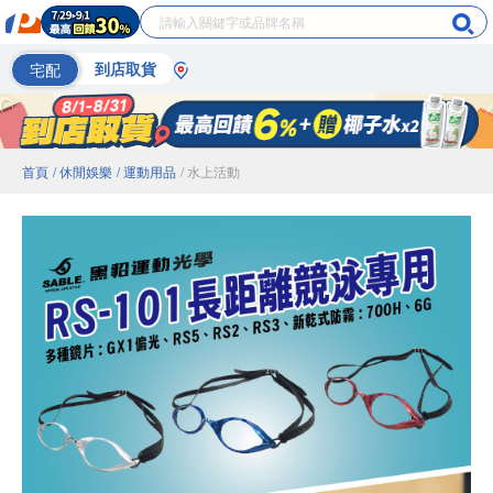
宅配
到店取貨
首頁
/ 休閒娛樂
/ 運動用品
/ 水上活動